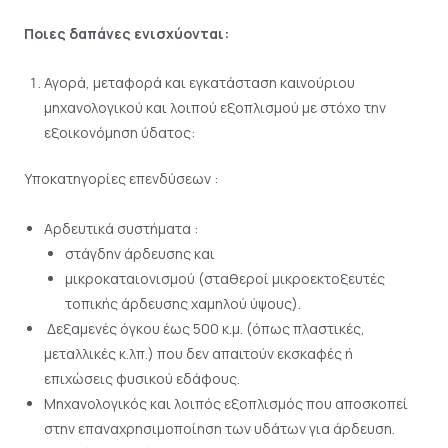
Ποιες δαπάνες ενισχύονται:
Αγορά, μεταφορά και εγκατάσταση καινούριου
μηχανολογικού και λοιπού εξοπλισμού με στόχο την
εξοικονόμηση ύδατος:
Υποκατηγορίες επενδύσεων :
Αρδευτικά συστήματα :
στάγδην άρδευσης και
μικροκαταιονισμού (σταθεροί μικροεκτοξευτές
τοπικής άρδευσης χαμηλού ύψους).
Δεξαμενές όγκου έως 500 κ.μ. (όπως πλαστικές,
μεταλλικές κ.λπ.) που δεν απαιτούν εκσκαφές ή
επιχώσεις φυσικού εδάφους.
Μηχανολογικός και λοιπός εξοπλισμός που αποσκοπεί
στην επαναχρησιμοποίηση των υδάτων για άρδευση.