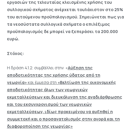
εργασιών της τελευταίας κλεισμένης χρήσης του
συλλογικού σχήματος ανέρχεται τουλάχιστον στο 25%
του αιτούμενου προϋπολογισμού. Σημειώνεται πως για
τα νεοσύστατα συλλογικά σχήματα ο επιλέξιμος
προϋπολογισμός δε μπορεί να ξεπεράσει τα 200.000
ευρώ.
Στόχος:
Η δράση 4.1.2. συμβάλλει στην «
Αύξηση της
αποδοτικότητας της χρήσης ύδατος από τη
γεωργία»
και έμμεσα στη
«
Βελτίωση της οικονομικής
αποδοτικότητας όλων των γεωργικών
εκμεταλλεύσεων και διευκόλυνση της αναδιάρθρωσης
και του εκσυγχρονισμού των γεωργικών
εκμεταλλεύσεων, ιδίως προκειμένου να αυξηθεί η
συμμετοχή και ο προσανατολισμός στην αγορά και τη
διαφοροποίηση της γεωργίας»