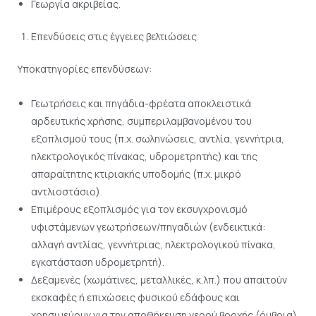
Γεωργία ακριβείας.
Επενδύσεις στις έγγειες βελτιώσεις
Υποκατηγορίες επενδύσεων:
Γεωτρήσεις και πηγάδια-φρέατα αποκλειστικά
αρδευτικής χρήσης, συμπεριλαμβανομένου του
εξοπλισμού τους (π.χ. σωληνώσεις, αντλία, γεννήτρια,
ηλεκτρολογικός πίνακας, υδρομετρητής) και της
απαραίτητης κτιριακής υποδομής (π.χ. μικρό
αντλιοστάσιο).
Επιμέρους εξοπλισμός για τον εκσυγχρονισμό
υφιστάμενων γεωτρήσεων/πηγαδιών (ενδεικτικά:
αλλαγή αντλίας, γεννήτριας, ηλεκτρολογικού πίνακα,
εγκατάσταση υδρομετρητή).
Δεξαμενές (χωμάτινες, μεταλλικές, κ.λπ.) που απαιτούν
εκσκαφές ή επιχώσεις φυσικού εδάφους και
χρησιμεύουν για την αποθήκευση νερού βροχής (όμβρια)