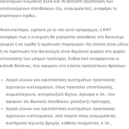
οικονοµιών κλίµακας αλλά και τη βέλτιστη αξιοποίηση των
υλοποιούµενων επενδύσεων (πχ. ανεµοµείκτες), αναφέρει το
στρατηγικό σχέδιο.
Αναλυτικότερα, σχετικά µε το νέο αυτό πρόγραµµα, η ΚΑΠ
αναφέρει πως η ενίσχυση θα χορηγείται απευθείας στο δικαιούχο
γεωργό ή σε οµάδα ή οργάνωση παραγωγών της οποίας είναι µέλος
ή σε περίπτωση που δικαιούχος είναι δηµόσιος φορέας στο φορέα
υλοποίησης των µέτρων πρόληψης. Ενδεικτικά αναφέρονται οι
κάτωθι δαπάνες, που αφορούν στο κόστος προληπτικών δράσεων:
Αγορά υλικών και εγκατάσταση συστηµάτων προστασίας
αγροτικών καλλιεργειών, όπως πάσσαλοι υποστύλωσης,
συρµατόσχοινα, αντιχαλαζικά δίχτυα, άγκυρες κ.λπ., που
αφορούν σε ιδιωτικές επενδύσεις χαλαζικής πρόληψης,
Αγορά υλικών και εγκατάσταση συστηµάτων προστασίας
αγροτικών καλλιεργειών, από παγετό όπως ανεµοµείκτες,
συστήµατα τεχνικής βροχής, κάθετες τουρµπίνες, κ.λπ.,