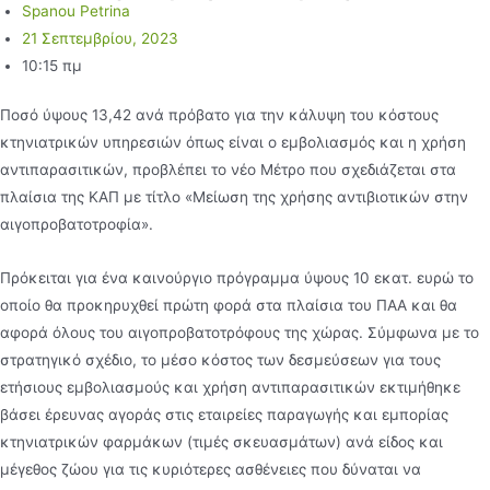
Spanou Petrina
21 Σεπτεμβρίου, 2023
10:15 πμ
Ποσό ύψους 13,42 ανά πρόβατο για την κάλυψη του κόστους
κτηνιατρικών υπηρεσιών όπως είναι ο εµβολιασµός και η χρήση
αντιπαρασιτικών, προβλέπει το νέο Μέτρο που σχεδιάζεται στα
πλαίσια της ΚΑΠ µε τίτλο «Μείωση της χρήσης αντιβιοτικών στην
αιγοπροβατοτροφία».
Πρόκειται για ένα καινούργιο πρόγραµµα ύψους 10 εκατ. ευρώ το
οποίο θα προκηρυχθεί πρώτη φορά στα πλαίσια του ΠΑΑ και θα
αφορά όλους του αιγοπροβατοτρόφους της χώρας. Σύµφωνα µε το
στρατηγικό σχέδιο, το µέσο κόστος των δεσµεύσεων για τους
ετήσιους εµβολιασµούς και χρήση αντιπαρασιτικών εκτιµήθηκε
βάσει έρευνας αγοράς στις εταιρείες παραγωγής και εµπορίας
κτηνιατρικών φαρµάκων (τιµές σκευασµάτων) ανά είδος και
µέγεθος ζώου για τις κυριότερες ασθένειες που δύναται να