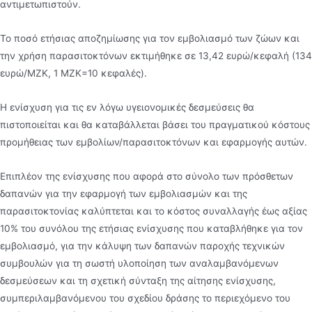
αντιµετωπιστούν.
Το ποσό ετήσιας αποζηµίωσης για τον εµβολιασµό των ζώων και
την χρήση παρασιτοκτόνων εκτιµήθηκε σε 13,42 ευρώ/κεφαλή (134
ευρώ/ΜΖΚ, 1 ΜΖΚ=10 κεφαλές).
Η ενίσχυση για τις εν λόγω υγειονοµικές δεσµεύσεις θα
πιστοποιείται και θα καταβάλλεται βάσει του πραγµατικού κόστους
προµήθειας των εµβολίων/παρασιτοκτόνων και εφαρµογής αυτών.
Επιπλέον της ενίσχυσης που αφορά στο σύνολο των πρόσθετων
δαπανών για την εφαρµογή των εµβολιασµών και της
παρασιτοκτονίας καλύπτεται και το κόστος συναλλαγής έως αξίας
10% του συνόλου της ετήσιας ενίσχυσης που καταβλήθηκε για τον
εµβολιασµό, για την κάλυψη των δαπανών παροχής τεχνικών
συµβουλών για τη σωστή υλοποίηση των αναλαµβανόµενων
δεσµεύσεων και τη σχετική σύνταξη της αίτησης ενίσχυσης,
συµπεριλαµβανόµενου του σχεδίου δράσης το περιεχόµενο του