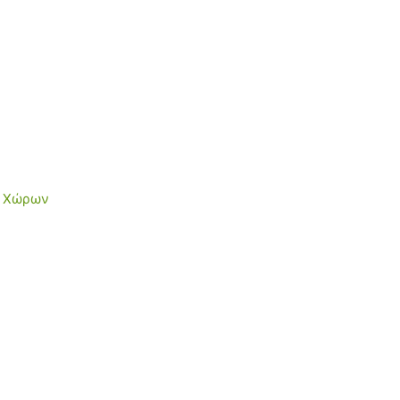
ν Χώρων