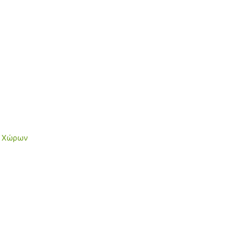
ν Χώρων