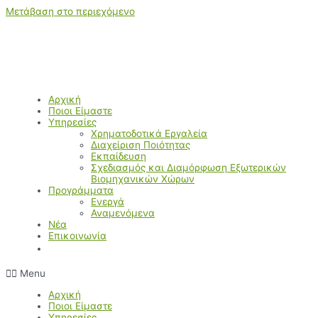
Μετάβαση στο περιεχόμενο
Αρχική
Ποιοι Είμαστε
Υπηρεσίες
Χρηματοδοτικά Εργαλεία
Διαχείριση Ποιότητας
Εκπαίδευση
Σχεδιασμός και Διαμόρφωση Εξωτερικών
Βιομηχανικών Χώρων
Προγράμματα
Ενεργά
Αναμενόμενα
Νέα
Επικοινωνία
Menu
Αρχική
Ποιοι Είμαστε
Υπηρεσίες