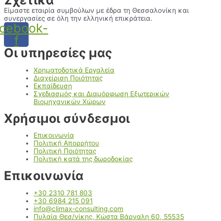
Σχετικά
Είμαστε εταιρία συμβούλων με έδρα τη Θεσσαλονίκη και
συνεργασίες σε όλη την ελληνική επικράτεια.
cebook-
f
Οι υπηρεσίες μας
Χρηματοδοτικά Εργαλεία
Διαχείριση Ποιότητας
Εκπαίδευση
Σχεδιασμός και Διαμόρφωση Εξωτερικών
Βιομηχανικών Χώρων
Χρήσιμοι σύνδεσμοι
Επικοινωνία
Πολιτική Απορρήτου
Πολιτική Ποιότητας
Πολιτική κατά της δωροδοκίας
Επικοινωνία
+30 2310 781 803
+30 6984 215 091
info@climax-consulting.com
Πυλαία Θεσ/νίκης, Κώστα Βάρναλη 60, 55535