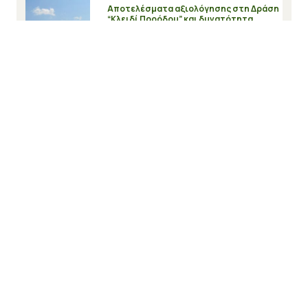
Αποτελέσματα αξιολόγησης στη Δράση
“Κλειδί Προόδου” και δυνατότητα
υποβολής ενστάσεων
20 Ιουλίου, 2026
Διαβάστε περισσότερα
Εγγραφή στο Newsletter
*
Δίνω την συγκατάθεσή μου για την συλλογή των
προσωπικών μου δεδομένων αποκλειστικά για την