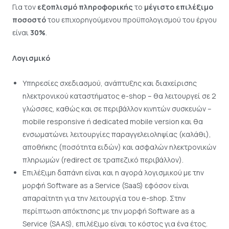
Για τον
εξοπλισμό πληροφορικής
το
μέγιστο επιλέξιμο
ποσοστό
του επιχορηγούμενου προϋπολογισμού του έργου
είναι
30%
.
Λογισμικό
Υπηρεσίες σχεδιασμού, ανάπτυξης και διαχείρισης
ηλεκτρονικού καταστήματος e-shop – θα λειτουργεί σε 2
γλώσσες, καθώς και σε περιβάλλον κινητών συσκευών –
mobile responsive ή dedicated mobile version και θα
ενσωματώνει λειτουργίες παραγγελειοληψίας (καλάθι),
αποθήκης (ποσότητα ειδών) και ασφαλών ηλεκτρονικών
πληρωμών (redirect σε τραπεζικό περιβάλλον).
Επιλέξιμη δαπάνη είναι και η αγορά λογισμικού με την
μορφή Software as a Service (SaaS) εφόσον είναι
απαραίτητη για την λειτουργία του e-shop. Στην
περίπτωση απόκτησης με την μορφή Software as a
Service (SAAS), επιλέξιμο είναι το κόστος για ένα έτος.