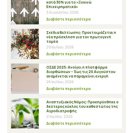
κατά 30% για το «Ξεκινώ
Επιχειρηματικά»
3 Αυγούστου, 2026
Διαβάστε περισσότερα
Σχέδια Βελτίωσης: Προετοιμάζεται η
νέα πρόσκληση για τον πρωτογενή
τομέα
29 Ιουλίου, 2026
Διαβάστε περισσότερα
ΟΣΔΕ 2025: Ανοίγει η πλατφόρμα
διορθώσεων – Έως τις 20 Αυγούστου
αναμένεται να παραμείνει ενεργή
28 Ιουλίου, 2026
Διαβάστε περισσότερα
Αναπτυξιακός Νόμος: Προκηρύχθηκε ο
δεύτερος κύκλος του καθεστώτος της
Αγροδιατροφής
21 Ιουλίου, 2026
Διαβάστε περισσότερα