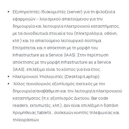
Εξυπηρετητές /διακομιστές (server) για τη φιλοξενία
εφαρμογών – λογισμικού απαιτούμενου για την
δημιουργία και λειτουργία ηλεκτρονικού καταστήματος,
με τα συνοδευτικά στοιχεία του (πληκτρολόγια, οθόνη,
κλπ.) και το απαιτούμενο λειτουργικό σύστημα.
Επιτρέπεται και η απόκτηση με τη μορφή του
Infrastructure as a Service (IAAS). Στην περίπτωση
απόκτησης με την μορφή Infrastructure as a Service
(IAAS), επιλέξιμο είναι το κόστος για ένα έτος.
Ηλεκτρονικοί Υπολογιστές (Desktop/Laptop).
‘Aλλος τεχνολογικός εξοπλισμός σχετικός με την
δημιουργία/αναβάθμιση και την λειτουργία ηλεκτρονικού
καταστήματος (π.χ. εξοπλισμός Δικτύου, Bar code
readers, εκτυπωτές, κλπ.). Δεν είναι επιλέξιμη η δαπάνη
προμήθειας tablets , συσκευών κινητής τηλεφωνίας και
τηλεοράσεων.