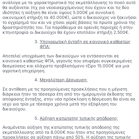
ανάλογα με τα χαρακτηριστικά της εκμετάλλευσης το ποσό αυτό
θα αυξάνεται (πχ για νεοεισερχόμενους που έχουν και τις δύο
ιδιότητες η αύξηση θα είναι ύψους 5.000€ με συνολική
οικονομική στήριξη τα 40.000€), ώστε ο δικαιούχος να ξεκινήσει
το εγχείρημά του και να χτίσει γερές βάσεις τα πρώτα χρόνια της
δραστηριότητάς του. Για παράδειγμα σε ορεινές περιοχές ή στην
κτηνοτροφία οι δικαιούχοι θα έχουν επιπλέον στήριξη 2.500€.
Υποχρεωτική ένταξη σε κανονικό καθεστώς
ΦΠΑ:
Αποτελεί υποχρέωση των δικαιούχων να εντάσσονται σε
κανονικό καθεστώς ΦΠΑ, γεγονός που επιφέρει συγκεκριμένες
δεσμεύσεις και ελάχιστο προβλεπόμενο τζίρο 15.000€ για μια
αγροτική επιχείρηση.
Μεγαλύτερη Δέσμευση:
Σε αντίθεση με τις προηγούμενες προσκλήσεις που η μέγιστη
διάρκεια ήταν τα τέσσερα έτη από την ημερομηνία έκδοσης της
απόφασης ένταξης, στην νέα πρόσκληση η δέσμευση θα είναι σε
ισχύ για τρία με τέσσερα χρόνια μετά την εξόφληση του
δικαιούχου.
Αύξηση κατώτατης τυπικής απόδοσης:
Αναμένεται αύξηση της κατώτατης τυπικής απόδοσης της
εκμετάλλευσης από τα 8.000€ που ήταν στις προηγούμενες
προσκλήσεις σε αύξηση πάνω από 50%. Η αύξηση της τυπικής