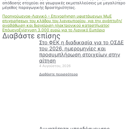
απόδοσης στοχεύει σε γεωργικές εκμεταλλεύσεις με μεγαλύτερο
μέγεθος παραγωγικής δραστηριότητας.
Προηγούμενο
e-Λιανικό – Επιχορήγηση υφιστάμενων ΜμΕ
επιχειρήσεων του κλάδου του λιανεμπορίου, για την ανάπτυξη/
αναβάθμιση και διαχείριση ηλεκτρονικού καταστήματος
Επόμενο
Ενίσχυση 3.000 ευρώ για το Λιανικό Εμπόριο
Διαβάστε επίσης
Στο ΦΕΚ η διαδικασία για το ΟΣΔΕ
του 2026, ημερομηνίες και
προσυμπλήρωση στοιχείων στην
αίτηση
4 Αυγούστου, 2026
Διαβάστε περισσότερα
Δυνατότητα υπερδέσμευσης