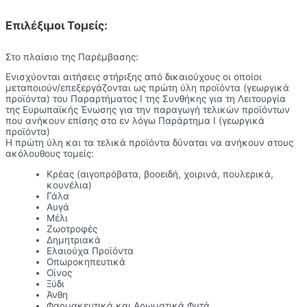
Επιλέξιμοι Τομείς:
Στο πλαίσιο της Παρέμβασης:
Ενισχύονται αιτήσεις στήριξης από δικαιούχους οι οποίοι
μεταποιούν/επεξεργάζονται ως πρώτη ύλη προϊόντα (γεωργικά
προϊόντα) του Παραρτήματος Ι της Συνθήκης για τη Λειτουργία
της Ευρωπαϊκής Ένωσης για την παραγωγή τελικών προϊόντων
που ανήκουν επίσης στο εν λόγω Παράρτημα Ι (γεωργικά
προϊόντα)
Η πρώτη ύλη και τα τελικά προϊόντα δύναται να ανήκουν στους
ακόλουθους τομείς:
Κρέας (αιγοπρόβατα, βοοειδή, χοιρινά, πουλερικά,
κουνέλια)
Γάλα
Αυγά
Μέλι
Ζωοτροφές
Δημητριακά
Ελαιούχα Προϊόντα
Οπωροκηπευτικά
Οίνος
Ξύδι
Άνθη
Φαρμακευτικά και Αρωματικά Φυτά