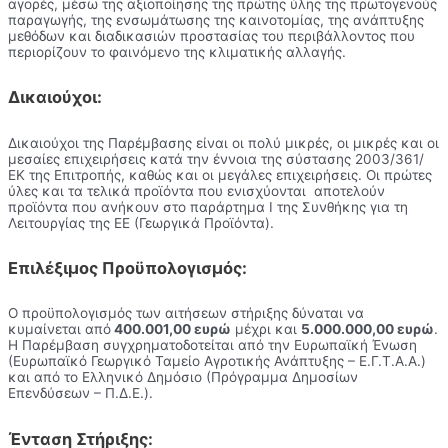
αγορές, μέσω της αξιοποίησης της πρώτης ύλης της πρωτογενούς
παραγωγής, της ενσωμάτωσης της καινοτομίας, της ανάπτυξης
μεθόδων και διαδικασιών προστασίας του περιβάλλοντος που
περιορίζουν το φαινόμενο της κλιματικής αλλαγής.
Δικαιούχοι:
Δικαιούχοι της Παρέμβασης είναι οι πολύ μικρές, οι μικρές και οι
μεσαίες επιχειρήσεις κατά την έννοια της σύστασης 2003/361/
ΕΚ της Επιτροπής, καθώς και οι μεγάλες επιχειρήσεις. Οι πρώτες
ύλες και τα τελικά προϊόντα που ενισχύονται αποτελούν
προϊόντα που ανήκουν στο παράρτημα Ι της Συνθήκης για τη
Λειτουργίας της ΕΕ (Γεωργικά Προϊόντα).
Επιλέξιμος Προϋπολογισμός:
Ο προϋπολογισμός των αιτήσεων στήριξης δύναται να
κυμαίνεται από
400.001,00 ευρώ
μέχρι και
5.000.000,00 ευρώ
.
Η Παρέμβαση συγχρηματοδοτείται από την Ευρωπαϊκή Ένωση
(Ευρωπαϊκό Γεωργικό Ταμείο Αγροτικής Ανάπτυξης – Ε.Γ.Τ.Α.Α.)
και από το Ελληνικό Δημόσιο (Πρόγραμμα Δημοσίων
Επενδύσεων – Π.Δ.Ε.).
Ένταση Στήριξης: