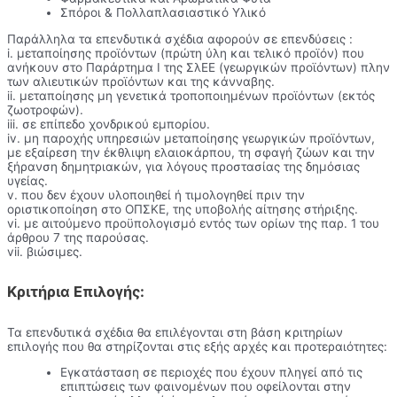
Σπόροι & Πολλαπλασιαστικό Υλικό
Παράλληλα τα επενδυτικά σχέδια αφορούν σε επενδύσεις :
i. μεταποίησης προϊόντων (πρώτη ύλη και τελικό προϊόν) που
ανήκουν στο Παράρτημα Ι της ΣλΕΕ (γεωργικών προϊόντων) πλην
των αλιευτικών προϊόντων και της κάνναβης.
ii. μεταποίησης μη γενετικά τροποποιημένων προϊόντων (εκτός
ζωοτροφών).
iii. σε επίπεδο χονδρικού εμπορίου.
iv. μη παροχής υπηρεσιών μεταποίησης γεωργικών προϊόντων,
με εξαίρεση την έκθλιψη ελαιοκάρπου, τη σφαγή ζώων και την
ξήρανση δημητριακών, για λόγους προστασίας της δημόσιας
υγείας.
v. που δεν έχουν υλοποιηθεί ή τιμολογηθεί πριν την
οριστικοποίηση στο ΟΠΣΚΕ, της υποβολής αίτησης στήριξης.
vi. με αιτούμενο προϋπολογισμό εντός των ορίων της παρ. 1 του
άρθρου 7 της παρούσας.
vii. βιώσιμες.
Κριτήρια Επιλογής:
Τα επενδυτικά σχέδια θα επιλέγονται στη βάση κριτηρίων
επιλογής που θα στηρίζονται στις εξής αρχές και προτεραιότητες:
Εγκατάσταση σε περιοχές που έχουν πληγεί από τις
επιπτώσεις των φαινομένων που οφείλονται στην