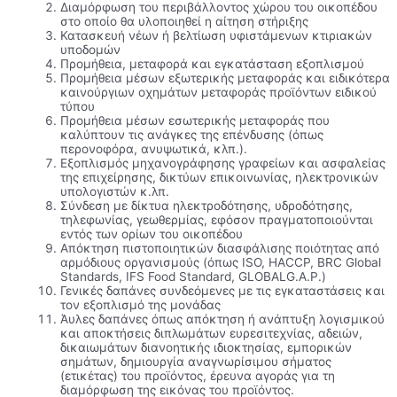
Διαμόρφωση του περιβάλλοντος χώρου του οικοπέδου
στο οποίο θα υλοποιηθεί η αίτηση στήριξης
Κατασκευή νέων ή βελτίωση υφιστάμενων κτιριακών
υποδομών
Προμήθεια, μεταφορά και εγκατάσταση εξοπλισμού
Προμήθεια μέσων εξωτερικής μεταφοράς και ειδικότερα
καινούργιων οχημάτων μεταφοράς προϊόντων ειδικού
τύπου
Προμήθεια μέσων εσωτερικής μεταφοράς που
καλύπτουν τις ανάγκες της επένδυσης (όπως
περονοφόρα, ανυψωτικά, κλπ.).
Εξοπλισμός μηχανογράφησης γραφείων και ασφαλείας
της επιχείρησης, δικτύων επικοινωνίας, ηλεκτρονικών
υπολογιστών κ.λπ.
Σύνδεση με δίκτυα ηλεκτροδότησης, υδροδότησης,
τηλεφωνίας, γεωθερμίας, εφόσον πραγματοποιούνται
εντός των ορίων του οικοπέδου
Απόκτηση πιστοποιητικών διασφάλισης ποιότητας από
αρμόδιους οργανισμούς (όπως ISO, HACCP, BRC Global
Standards, IFS Food Standard, GLOBALG.A.P.)
Γενικές δαπάνες συνδεόμενες με τις εγκαταστάσεις και
τον εξοπλισμό της μονάδας
Άυλες δαπάνες όπως απόκτηση ή ανάπτυξη λογισμικού
και αποκτήσεις διπλωμάτων ευρεσιτεχνίας, αδειών,
δικαιωμάτων διανοητικής ιδιοκτησίας, εμπορικών
σημάτων, δημιουργία αναγνωρίσιμου σήματος
(ετικέτας) του προϊόντος, έρευνα αγοράς για τη
διαμόρφωση της εικόνας του προϊόντος.