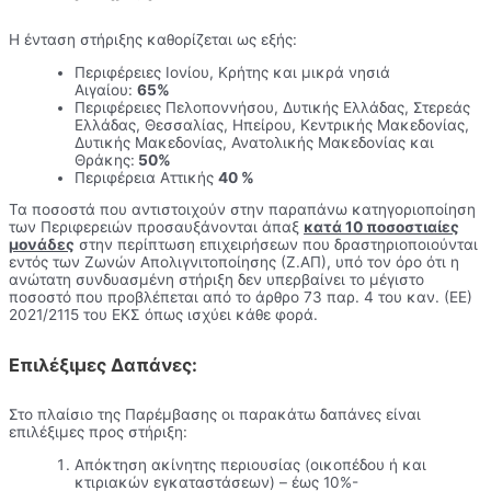
Η ένταση στήριξης καθορίζεται ως εξής:
Περιφέρειες Ιονίου, Κρήτης και μικρά νησιά
Αιγαίου:
65%
Περιφέρειες Πελοποννήσου, Δυτικής Ελλάδας, Στερεάς
Ελλάδας, Θεσσαλίας, Ηπείρου, Κεντρικής Μακεδονίας,
Δυτικής Μακεδονίας, Ανατολικής Μακεδονίας και
Θράκης:
50%
Περιφέρεια Αττικής
40 %
Τα ποσοστά που αντιστοιχούν στην παραπάνω κατηγοριοποίηση
των Περιφερειών προσαυξάνονται άπαξ
κατά 10 ποσοστιαίες
μονάδες
στην περίπτωση επιχειρήσεων που δραστηριοποιούνται
εντός των Ζωνών Απολιγνιτοποίησης (Ζ.ΑΠ), υπό τον όρο ότι η
ανώτατη συνδυασμένη στήριξη δεν υπερβαίνει το μέγιστο
ποσοστό που προβλέπεται από το άρθρο 73 παρ. 4 του καν. (ΕΕ)
2021/2115 του ΕΚΣ όπως ισχύει κάθε φορά.
Επιλέξιμες Δαπάνες:
Στο πλαίσιο της Παρέμβασης οι παρακάτω δαπάνες είναι
επιλέξιμες προς στήριξη:
Απόκτηση ακίνητης περιουσίας (οικοπέδου ή και
κτιριακών εγκαταστάσεων) – έως 10%-