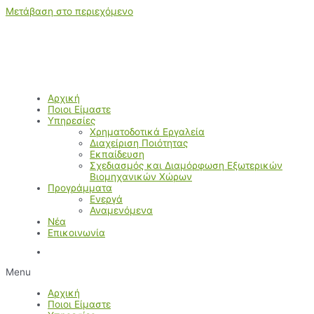
Μετάβαση στο περιεχόμενο
Αρχική
Ποιοι Είμαστε
Υπηρεσίες
Χρηματοδοτικά Εργαλεία
Διαχείριση Ποιότητας
Εκπαίδευση
Σχεδιασμός και Διαμόρφωση Εξωτερικών
Βιομηχανικών Χώρων
Προγράμματα
Ενεργά
Αναμενόμενα
Νέα
Επικοινωνία
Menu
Αρχική
Ποιοι Είμαστε