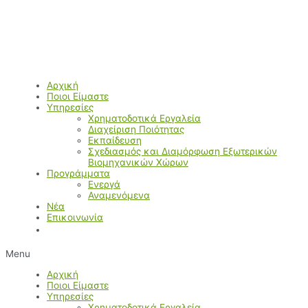
Μετάβαση
στο
περιεχόμενο
Αρχική
Ποιοι Είμαστε
Υπηρεσίες
Χρηματοδοτικά Εργαλεία
Διαχείριση Ποιότητας
Εκπαίδευση
Σχεδιασμός και Διαμόρφωση Εξωτερικών
Βιομηχανικών Χώρων
Προγράμματα
Ενεργά
Αναμενόμενα
Νέα
Επικοινωνία
Menu
Αρχική
Ποιοι Είμαστε
Υπηρεσίες
Χρηματοδοτικά Εργαλεία