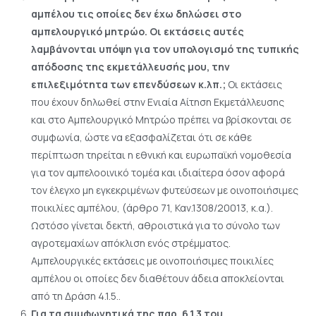
αμπέλου τις οποίες δεν έχω δηλώσει στο
αμπελουργικό μητρώο. Οι εκτάσεις αυτές
λαμβάνονται υπόψη για τον υπολογισμό της τυπικής
απόδοσης της εκμετάλλευσής μου, την
επιλεξιμότητα των επενδύσεων κ.λπ.;
Οι εκτάσεις
που έχουν δηλωθεί στην Ενιαία Αίτηση Εκμετάλλευσης
και στο Αμπελουργικό Μητρώο πρέπει να βρίσκονται σε
συμφωνία, ώστε να εξασφαλίζεται ότι σε κάθε
περίπτωση τηρείται η εθνική και ευρωπαϊκή νομοθεσία
για τον αμπελοοινικό τομέα και ιδιαίτερα όσον αφορά
τον έλεγχο μη εγκεκριμένων φυτεύσεων με οινοποιήσιμες
ποικιλίες αμπέλου, (άρθρο 71, Καν.1308/20013, κ.α.).
Ωστόσο γίνεται δεκτή, αθροιστικά για το σύνολο των
αγροτεμαχίων απόκλιση ενός στρέμματος.
Αμπελουργικές εκτάσεις με οινοποιήσιμες ποικιλίες
αμπέλου οι οποίες δεν διαθέτουν άδεια αποκλείονται
από τη Δράση 4.1.5..
Για τα συμφωνητικά της παρ. 6.1.3 του