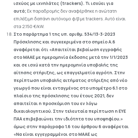
ισχύος με ιχνηλάτες (trackers). Τι ισχύει για
αυτά;
Εκ παραδρομής δεν αναφέρθηκε η ανώτατη
επιλέξιμη δαπάνη αυτόνομο φ/β με trackers. Αυτό είναι
στα 2.150 €/kW.
Στο παράρτημα 1 της υπ. αριθμ. 534/13-3-2023
Πρόσκλησης και συγκεκριμένα στο σημείο Α.6
αναφέρεται ότι «Απαιτείται βεβαίωση εγγραφής
στο ΜΑΑΕ με ημερομηνία έκδοσης μετά την 1/1/2023
και σε ισχύ κατά την ημερομηνία υποβολής της
αίτησης στήριξης, ως επαγγελματία αγρότη. Στην
περίπτωση υποβολής αιτήματος στήριξης από νέο
γεωργό που είναι ενταγμένος στο υπομέτρο 6.1 στο
πλαίσιο της πρόσκλησης του έτους 2021, δεν
απαιτείται η προσκόμιση του εν λόγω
δικαιολογητικού. Στην τελευταία περίπτωση η ΕΥΕ
ΠΑΑ επιβεβαιώνει την ιδιότητα του υποψηφίου.»
όμως στην παράγραφο 1.6 του άρθρου 6 αναφέρεται
«Να είναι εγγεγραμμένοι στο ΜΑΑΕ ως