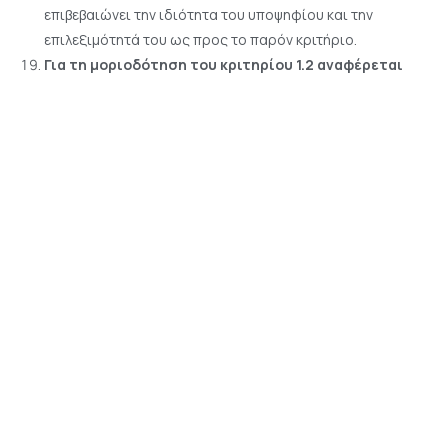
επιβεβαιώνει την ιδιότητα του υποψηφίου και την
επιλεξιμότητά του ως προς το παρόν κριτήριο.
Για τη μοριοδότηση του κριτηρίου 1.2 αναφέρεται
ότι: «Για τα προϊόντα ΠΟΠ και ΠΓΕ δεν απαιτείται
δικαιολογητικό καθώς λαμβάνεται υπόψη η ΕΑΕ 2022
και ο τόπος μόνιμης κατοικίας /έδρας του
υποψηφίου. Στο συγκεκριμένο πεδίο βαθμολογείται
και η παραγωγή γάλακτος εντός της ζώνης σχετικού
τυροκομικού προϊόντος ΠΟΠ / ΠΓΕ.». Ισχύει το ίδιο
για τα οινοποιήσιμα αμπέλια;
Διευκρινίζεται ότι
αντίστοιχα βαθμολογείται και η καλλιέργεια των
κατάλληλων οινοποιήσιμων ποικιλιών σε ζώνες
παραγωγής κρασιών ΠΟΠ ή ΠΓΕ.
Για τη μοριοδότηση του κριτηρίου 3.1.δ αναφέρεται
ότι: «Δικαιολογητικά τεκμηρίωσης είναι τα
υποβληθέντα με τις δηλώσεις φόρου εισοδήματος
έντυπα Ε3 για τα φορολογικά έτη 2020, 2021 και 2022
σύμφωνα με την ισχύουσα φορολογική νομοθεσία.».