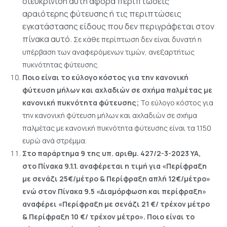
διευκρίνιση αυτή αφορά περιπτώσεις
αραιότερης φύτευσης ή τις περιπτώσεις
εγκατάστασης είδους που δεν περιγράφεται στον
πίνακα αυτό.
Σε κάθε περίπτωση δεν είναι δυνατή η
υπέρβαση των αναφερόμενων τιμών, ανεξαρτήτως
πυκνότητας φύτευσης.
Ποιο είναι το εύλογο κόστος για την κανονική
φύτευση μήλων και αχλαδιών σε σχήμα παλμέτας με
κανονική πυκνότητα φύτευσης;
Το εύλογο κόστος για
την κανονική φύτευση μήλων και αχλαδιών σε σχήμα
παλμέτας με κανονική πυκνότητα φύτευσης είναι τα 1.150
ευρώ ανά στρέμμα.
Στο παράρτημα 9 της υπ. αριθμ. 427/2-3-2023 ΥΑ,
στο Πίνακα 9.1.1. αναφέρεται η τιμή για «Περίφραξη
με σενάζι 25€/μέτρο & Περίφραξη απλή 12€/μέτρο»
ενώ στον Πίνακα 9.5 «Διαμόρφωση και περίφραξη»
αναφέρει «Περίφραξη με σενάζι 21 €/ τρέχον μέτρο
& Περίφραξη 10 €/ τρέχον μέτρο». Ποιο είναι το