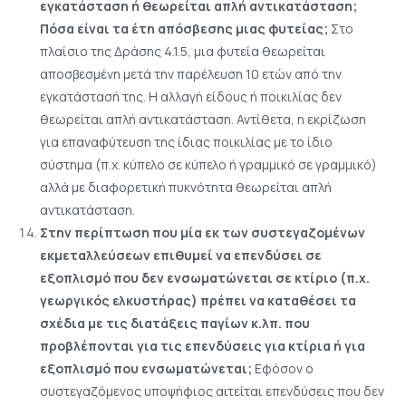
εγκατάσταση ή θεωρείται απλή αντικατάσταση;
Πόσα είναι τα έτη απόσβεσης μιας φυτείας;
Στο
πλαίσιο της Δράσης 4.1.5, μια φυτεία θεωρείται
αποσβεσμένη μετά την παρέλευση 10 ετών από την
εγκατάστασή της. Η αλλαγή είδους ή ποικιλίας δεν
θεωρείται απλή αντικατάσταση. Αντίθετα, η εκρίζωση
για επαναφύτευση της ίδιας ποικιλίας με το ίδιο
σύστημα (π.χ. κύπελο σε κύπελο ή γραμμικό σε γραμμικό)
αλλά με διαφορετική πυκνότητα θεωρείται απλή
αντικατάσταση.
Στην περίπτωση που μία εκ των συστεγαζομένων
εκμεταλλεύσεων επιθυμεί να επενδύσει σε
εξοπλισμό που δεν ενσωματώνεται σε κτίριο (π.χ.
γεωργικός ελκυστήρας) πρέπει να καταθέσει τα
σχέδια με τις διατάξεις παγίων κ.λπ. που
προβλέπονται για τις επενδύσεις για κτίρια ή για
εξοπλισμό που ενσωματώνεται;
Εφόσον ο
συστεγαζόμενος υποψήφιος αιτείται επενδύσεις που δεν