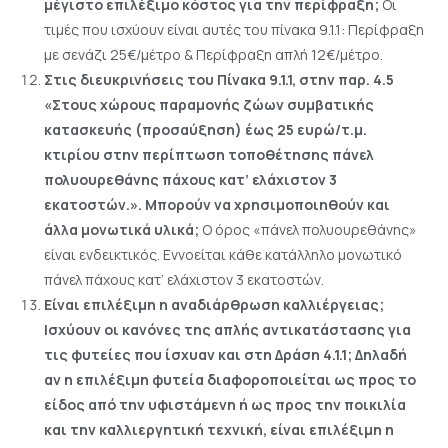
μέγιστο επιλέξιμο κόστος για την περίφραξη;
Οι
τιμές που ισχύουν είναι αυτές του πίνακα 9.1.1: Περίφραξη
με σενάζι 25€/μέτρο & Περίφραξη απλή 12€/μέτρο.
Στις διευκρινήσεις του Πίνακα 9.1.1, στην παρ. 4.5
«Στους χώρους παραμονής ζώων συμβατικής
κατασκευής (προσαύξηση) έως 25 ευρώ/τ.μ.
κτιρίου στην περίπτωση τοποθέτησης πάνελ
πολυουρεθάνης πάχους κατ’ ελάχιστον 3
εκατοστών.». Μπορούν να χρησιμοποιηθούν και
άλλα μονωτικά υλικά;
Ο όρος «πάνελ πολυουρεθάνης»
είναι ενδεικτικός. Εννοείται κάθε κατάλληλο μονωτικό
πάνελ πάχους κατ’ ελάχιστον 3 εκατοστών.
Είναι επιλέξιμη η αναδιάρθρωση καλλιέργειας;
Ισχύουν οι κανόνες της απλής αντικατάστασης για
τις φυτείες που ίσχυαν και στη Δράση 4.1.1; Δηλαδή
αν η επιλέξιμη φυτεία διαφοροποιείται ως προς το
είδος από την υφιστάμενη ή ως προς την ποικιλία
και την καλλιεργητική τεχνική, είναι επιλέξιμη η