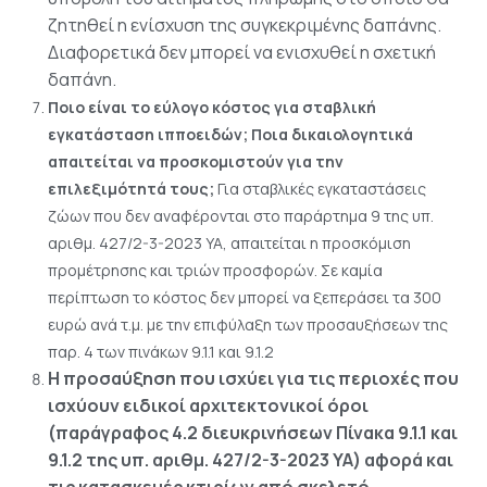
ζητηθεί η ενίσχυση της συγκεκριμένης δαπάνης.
Διαφορετικά δεν μπορεί να ενισχυθεί η σχετική
δαπάνη.
Ποιο είναι το εύλογο κόστος για σταβλική
εγκατάσταση ιπποειδών; Ποια δικαιολογητικά
απαιτείται να προσκομιστούν για την
επιλεξιμότητά τους;
Για σταβλικές εγκαταστάσεις
ζώων που δεν αναφέρονται στο παράρτημα 9 της υπ.
αριθμ. 427/2-3-2023 ΥΑ, απαιτείται η προσκόμιση
προμέτρησης και τριών προσφορών. Σε καμία
περίπτωση το κόστος δεν μπορεί να ξεπεράσει τα 300
ευρώ ανά τ.μ. με την επιφύλαξη των προσαυξήσεων της
παρ. 4 των πινάκων 9.1.1 και 9.1.2
Η προσαύξηση που ισχύει για τις περιοχές που
ισχύουν ειδικοί αρχιτεκτονικοί όροι
(παράγραφος 4.2 διευκρινήσεων Πίνακα 9.1.1 και
9.1.2 της υπ. αριθμ. 427/2-3-2023 ΥΑ) αφορά και
τις κατασκευές κτιρίων από σκελετό