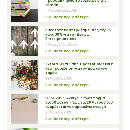
προσυμπλήρωση στοιχείων στην
αίτηση
4 Αυγούστου, 2026
Διαβάστε περισσότερα
Δυνατότητα υπερδέσμευσης πόρων
κατά 30% για το «Ξεκινώ
Επιχειρηματικά»
3 Αυγούστου, 2026
Διαβάστε περισσότερα
Σχέδια Βελτίωσης: Προετοιμάζεται η
νέα πρόσκληση για τον πρωτογενή
τομέα
29 Ιουλίου, 2026
Διαβάστε περισσότερα
ΟΣΔΕ 2025: Ανοίγει η πλατφόρμα
διορθώσεων – Έως τις 20 Αυγούστου
αναμένεται να παραμείνει ενεργή
28 Ιουλίου, 2026
Διαβάστε περισσότερα