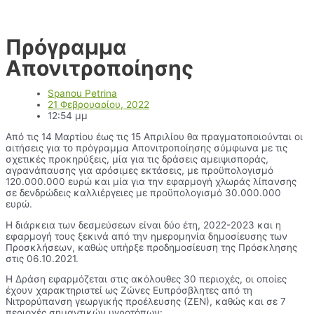
Πρόγραμμα
Απονιτροποίησης
Spanou Petrina
21 Φεβρουαρίου, 2022
12:54 μμ
Από τις 14 Μαρτίου έως τις 15 Απριλίου θα πραγματοποιούνται οι
αιτήσεις για το πρόγραμμα Απονιτροποίησης σύμφωνα με τις
σχετικές προκηρύξεις, μία για τις δράσεις αμειψισποράς,
αγρανάπαυσης για αρόσιμες εκτάσεις, με προϋπολογισμό
120.000.000 ευρώ και μία για την εφαρμογή χλωράς λίπανσης
σε δενδρώδεις καλλιέργειες με προϋπολογισμό 30.000.000
ευρώ.
Η διάρκεια των δεσμεύσεων είναι δύο έτη, 2022-2023 και η
εφαρμογή τους ξεκινά από την ημερομηνία δημοσίευσης των
Προσκλήσεων, καθώς υπήρξε προδημοσίευση της Πρόσκλησης
στις 06.10.2021.
Η Δράση εφαρμόζεται στις ακόλουθες 30 περιοχές, οι οποίες
έχουν χαρακτηριστεί ως Ζώνες Ευπρόσβλητες από τη
Νιτρορύπανση γεωργικής προέλευσης (ΖΕΝ), καθώς και σε 7
περιοχές σημαντικών υγροτόπων: