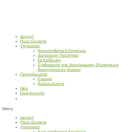
Μετάβαση
στο
περιεχόμενο
Αρχική
Ποιοι Είμαστε
Υπηρεσίες
Χρηματοδοτικά Εργαλεία
Διαχείριση Ποιότητας
Εκπαίδευση
Σχεδιασμός και Διαμόρφωση Εξωτερικών
Βιομηχανικών Χώρων
Προγράμματα
Ενεργά
Αναμενόμενα
Νέα
Επικοινωνία
Menu
Αρχική
Ποιοι Είμαστε
Υπηρεσίες
Χρηματοδοτικά Εργαλεία