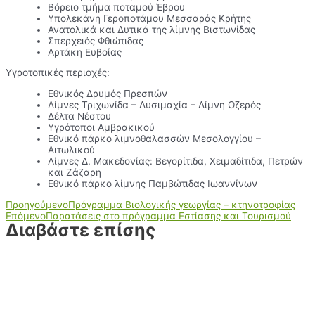
Βόρειο τμήμα ποταμού Έβρου
Υπολεκάνη Γεροποτάμου Μεσσαράς Κρήτης
Ανατολικά και Δυτικά της λίμνης Βιστωνίδας
Σπερχειός Φθιώτιδας
Αρτάκη Ευβοίας
Υγροτοπικές περιοχές:
Εθνικός Δρυμός Πρεσπών
Λίμνες Τριχωνίδα – Λυσιμαχία – Λίμνη Οζερός
Δέλτα Νέστου
Υγρότοποι Αμβρακικού
Εθνικό πάρκο λιμνοθαλασσών Μεσολογγίου –
Αιτωλικού
Λίμνες Δ. Μακεδονίας: Βεγορίτιδα, Χειμαδίτιδα, Πετρών
και Ζάζαρη
Εθνικό πάρκο λίμνης Παμβώτιδας Ιωαννίνων
Προηγούμενο
Πρόγραμμα Βιολογικής γεωργίας – κτηνοτροφίας
Επόμενο
Παρατάσεις στο πρόγραμμα Εστίασης και Τουρισμού
Διαβάστε επίσης