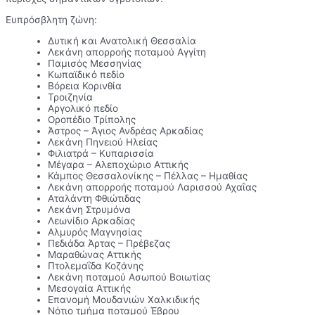
Ευπρόσβλητη ζώνη:
Δυτική και Ανατολική Θεσσαλία
Λεκάνη απορροής ποταμού Αγγίτη
Παμισός Μεσσηνίας
Κωπαϊδικό πεδίο
Βόρεια Κορινθία
Τροιζηνία
Αργολικό πεδίο
Οροπέδιο Τρίπολης
Άστρος – Άγιος Ανδρέας Αρκαδίας
Λεκάνη Πηνειού Ηλείας
Φιλιατρά – Κυπαρισσία
Μέγαρα – Αλεποχώριο Αττικής
Κάμπος Θεσσαλονίκης – Πέλλας – Ημαθίας
Λεκάνη απορροής ποταμού Λαρισσού Αχαΐας
Αταλάντη Φθιώτιδας
Λεκάνη Στρυμόνα
Λεωνίδιο Αρκαδίας
Αλμυρός Μαγνησίας
Πεδιάδα Άρτας – Πρέβεζας
Μαραθώνας Αττικής
Πτολεμαΐδα Κοζάνης
Λεκάνη ποταμού Ασωπού Βοιωτίας
Μεσογαία Αττικής
Επανομή Μουδανιών Χαλκιδικής
Νότιο τμήμα ποταμού Έβρου