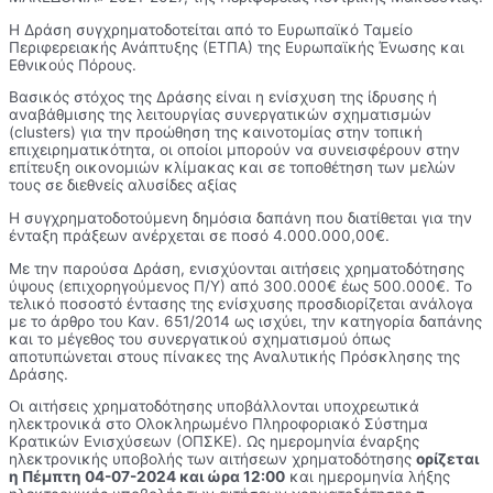
Η Δράση συγχρηματοδοτείται από το Ευρωπαϊκό Ταμείο
Περιφερειακής Ανάπτυξης (ΕΤΠΑ) της Ευρωπαϊκής Ένωσης και
Εθνικούς Πόρους.
Βασικός στόχος της Δράσης είναι η ενίσχυση της ίδρυσης ή
αναβάθμισης της λειτουργίας συνεργατικών σχηματισμών
(clusters) για την προώθηση της καινοτομίας στην τοπική
επιχειρηματικότητα, οι οποίοι μπορούν να συνεισφέρουν στην
επίτευξη οικονομιών κλίμακας και σε τοποθέτηση των μελών
τους σε διεθνείς αλυσίδες αξίας
Η συγχρηματοδοτούμενη δημόσια δαπάνη που διατίθεται για την
ένταξη πράξεων ανέρχεται σε ποσό 4.000.000,00€.
Με την παρούσα Δράση, ενισχύονται αιτήσεις χρηματοδότησης
ύψους (επιχορηγούμενος Π/Υ) από 300.000€ έως 500.000€. Το
τελικό ποσοστό έντασης της ενίσχυσης προσδιορίζεται ανάλογα
με το άρθρο του Καν. 651/2014 ως ισχύει, την κατηγορία δαπάνης
και το μέγεθος του συνεργατικού σχηματισμού όπως
αποτυπώνεται στους πίνακες της Αναλυτικής Πρόσκλησης της
Δράσης.
Οι αιτήσεις χρηματοδότησης υποβάλλονται υποχρεωτικά
ηλεκτρονικά στο Ολοκληρωμένο Πληροφοριακό Σύστημα
Κρατικών Ενισχύσεων (ΟΠΣΚΕ). Ως ημερομηνία έναρξης
ηλεκτρονικής υποβολής των αιτήσεων χρηματοδότησης
ορίζεται
η Πέμπτη 04-07-2024 και ώρα 12:00
και ημερομηνία λήξης