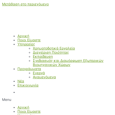
Μετάβαση στο περιεχόμενο
Αρχική
Ποιοι Είμαστε
Υπηρεσίες
Χρηματοδοτικά Εργαλεία
Διαχείριση Ποιότητας
Εκπαίδευση
Σχεδιασμός και Διαμόρφωση Εξωτερικών
Βιομηχανικών Χώρων
Προγράμματα
Ενεργά
Αναμενόμενα
Νέα
Επικοινωνία
Menu
Αρχική
Ποιοι Είμαστε