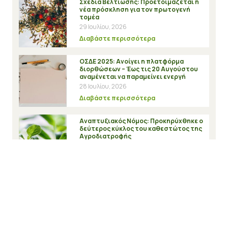
Σχέδια Βελτίωσης: Προετοιμάζεται η
νέα πρόσκληση για τον πρωτογενή
τομέα
29 Ιουλίου, 2026
Διαβάστε περισσότερα
ΟΣΔΕ 2025: Ανοίγει η πλατφόρμα
διορθώσεων – Έως τις 20 Αυγούστου
αναμένεται να παραμείνει ενεργή
28 Ιουλίου, 2026
Διαβάστε περισσότερα
Αναπτυξιακός Νόμος: Προκηρύχθηκε ο
δεύτερος κύκλος του καθεστώτος της
Αγροδιατροφής
21 Ιουλίου, 2026
Διαβάστε περισσότερα
Αποτελέσματα αξιολόγησης στη Δράση
“Κλειδί Προόδου” και δυνατότητα
υποβολής ενστάσεων
20 Ιουλίου, 2026
Διαβάστε περισσότερα