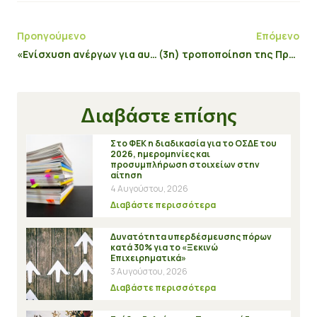
Προηγούμενο
Επόμενο
«Ενίσχυση ανέργων για αυτοαπασχόληση και ίδρυση νέων επιχειρήσεων που θα δραστηριοποιηθούν στους τομείς προτεραιότητας της RIS3 στην Περιφέρεια Κεντρικής Μακεδονίας»
(3η) τροποποίηση της Πρόσκλησης της Δράσης “Επιχορήγηση Υφιστάμενων Επιχειρήσεων Γυμναστηρίων, Παιδότοπων”
Διαβάστε επίσης
Στο ΦΕΚ η διαδικασία για το ΟΣΔΕ του
2026, ημερομηνίες και
προσυμπλήρωση στοιχείων στην
αίτηση
4 Αυγούστου, 2026
Διαβάστε περισσότερα
Δυνατότητα υπερδέσμευσης πόρων
κατά 30% για το «Ξεκινώ
Επιχειρηματικά»
3 Αυγούστου, 2026
Διαβάστε περισσότερα