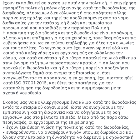
έχουν εκπαιδευτεί σε σχέση με αυτήν την πολιτική. Η επιχείρηση
εφαρμόζει πολιτική μηδενικής ανοχής κατά της δωροδοκίας, της
διαφθοράς, πληρωμών διευκόλυνσης ή οποιασδήποτε άλλης
παράνομης πράξης και τηρεί τις προβλεπόμενες από το νόμο
διαδικασίες για την πειθαρχική δίωξη και τιμωρία του
προσωπικού που παραβιάζει την παρούσα Πολιτική.
Η πρακτική της διαφθοράς και της δωροδοκίας είναι παράνομη,
αξιόποινη και επιζήμια για τις επιχειρήσεις, τους θεσμούς και τις
κυβερνήσεις και ως εκ τούτου επιβλαβής για όλες τις κοινωνίες
και τους πολίτες. Το γεγονός αυτό έχει αναγνωριστεί εδώ και
καιρό από κυβερνήσεις και οργανισμούς σε ολόκληρο τον
κόσμο, και κατά συνέπεια η διαφθορά αποτελεί ποινικό αδίκημα
στην έννομη τάξη των περισσότερων κρατών. Η σπίλωση που
προκαλεί η δωροδοκία και η διαφθορά μπορεί να προξενήσει
ανυπολόγιστη ζημιά στο όνομα της Εταιρείας κι έτσι
αναγνωρίζοντας τα παραπάνω, η επιχείρηση, έχει πιστοποιηθεί
κατά ISO 37001:2016, και θέτει τις απαιτήσεις για την
καταπολέμηση της δωροδοκίας και τη συμμόρφωση με τη
σχετική νομοθεσία.
Σκοπός μας να καλλιεργήσουμε ένα κλίμα κατά της δωροδοκίας
εντός του εταιρικού οργανισμού, ώστε να ενισχύσουμε την
εμπιστοσύνη και τη διαφάνεια και να οδηγήσουμε τη ροή
εργασιών μας στο βέλτιστο επίπεδο. Μέσα από τις παρακάτω
περιγραφές, οι εργαζόμενοι της επιχείρησης:
• έχουν ξεκάθαρη γνώση της πολιτικής κατά της δωροδοκίας,
• ενθαρρύνονται να αναφέρουν τυχόν υποψίες δωροδοκίας και
δίνουν στην Εταιρεία τη δυνατότητα να διερευνά με σχολαστική