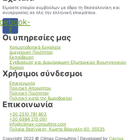
Είμαστε εταιρία συμβούλων με έδρα τη Θεσσαλονίκη και
συνεργασίες σε όλη την ελληνική επικράτεια.
cebook-
f
Οι υπηρεσίες μας
Χρηματοδοτικά Εργαλεία
Διαχείριση Ποιότητας
Εκπαίδευση
Σχεδιασμός και Διαμόρφωση Εξωτερικών Βιομηχανικών
Χώρων
Χρήσιμοι σύνδεσμοι
Επικοινωνία
Πολιτική Απορρήτου
Πολιτική Ποιότητας
Πολιτική κατά της δωροδοκίας
Επικοινωνία
+30 2310 781 803
+30 6984 215 091
info@climax-consulting.com
Πυλαία Θεσ/νίκης, Κώστα Βάρναλη 60, 55535
Copyright 2022 © Climax Consulting | Developed by
Cactus