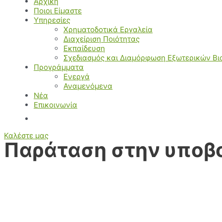
Αρχική
Ποιοι Είμαστε
Υπηρεσίες
Χρηματοδοτικά Εργαλεία
Διαχείριση Ποιότητας
Εκπαίδευση
Σχεδιασμός και Διαμόρφωση Εξωτερικών Β
Προγράμματα
Ενεργά
Αναμενόμενα
Νέα
Επικοινωνία
Καλέστε μας
Παράταση στην υποβ