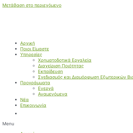
Μετάβαση στο περιεχόμενο
Αρχική
Ποιοι Είμαστε
Υπηρεσίες
Χρηματοδοτικά Εργαλεία
Διαχείριση Ποιότητας
Εκπαίδευση
Σχεδιασμός και Διαμόρφωση Εξωτερικών Β
Προγράμματα
Ενεργά
Αναμενόμενα
Νέα
Επικοινωνία
Menu