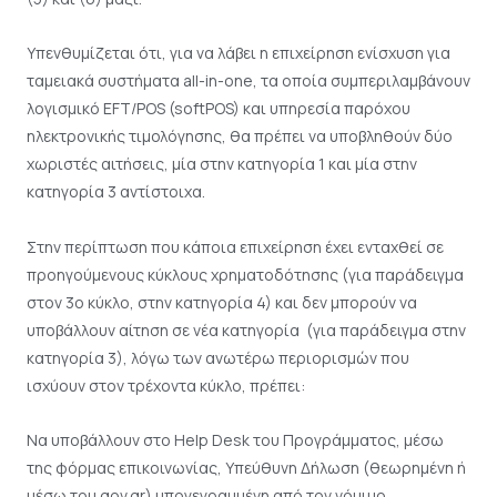
Υπενθυμίζεται ότι, για να λάβει η επιχείρηση ενίσχυση για
ταμειακά συστήματα all-in-one, τα οποία συμπεριλαμβάνουν
λογισμικό EFT/POS (softPOS) και υπηρεσία παρόχου
ηλεκτρονικής τιμολόγησης, θα πρέπει να υποβληθούν δύο
χωριστές αιτήσεις, μία στην κατηγορία 1 και μία στην
κατηγορία 3 αντίστοιχα.
Στην περίπτωση που κάποια επιχείρηση έχει ενταχθεί σε
προηγούμενους κύκλους χρηματοδότησης (για παράδειγμα
στον 3ο κύκλο, στην κατηγορία 4) και δεν μπορούν να
υποβάλλουν αίτηση σε νέα κατηγορία (για παράδειγμα στην
κατηγορία 3), λόγω των ανωτέρω περιορισμών που
ισχύουν στον τρέχοντα κύκλο, πρέπει:
Να υποβάλλουν στο Help Desk του Προγράμματος, μέσω
της φόρμας επικοινωνίας, Υπεύθυνη Δήλωση (θεωρημένη ή
μέσω του gov.gr) υπογεγραμμένη από τον νόμιμο