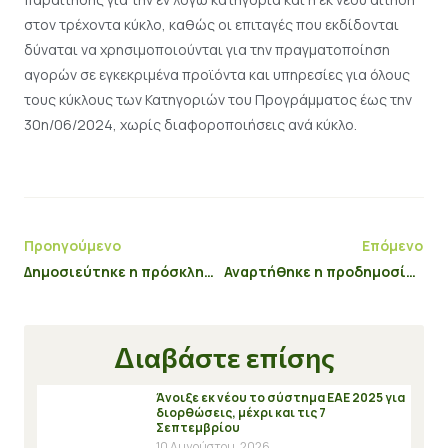
στον τρέχοντα κύκλο, καθώς οι επιταγές που εκδίδονται
δύναται να χρησιμοποιούνται για την πραγματοποίηση
αγορών σε εγκεκριμένα προϊόντα και υπηρεσίες για όλους
τους κύκλους των Κατηγοριών του Προγράμματος έως την
30η/06/2024, χωρίς διαφοροποιήσεις ανά κύκλο.
Προηγούμενο
Επόμενο
Δημοσιεύτηκε η πρόσκληση του Υπομέτρου 5.2 «Επενδύσεις αποκατάστασης των ζημιών που προκαλούνται στο γεωργικό κεφάλαιο από φυσικά φαινόμενα, δυσμενείς καιρικές συνθήκες και καταστροφικά γεγονότα»
Αναρτήθηκε η προδημοσίευση του «Ερευνώ – Καινοτομώ»
Διαβάστε επίσης
Άνοιξε εκ νέου το σύστημα ΕΑΕ 2025 για
διορθώσεις, μέχρι και τις 7
Σεπτεμβρίου
10 Αυγούστου, 2026