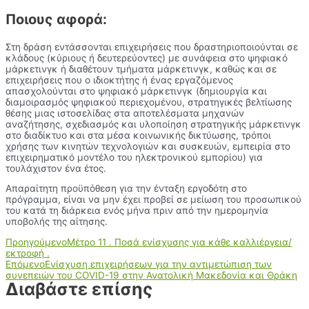
Ποιους αφορά:
Στη δράση εντάσσονται επιχειρήσεις που δραστηριοποιούνται σε
κλάδους (κύριους ή δευτερεύοντες) με συνάφεια στο ψηφιακό
μάρκετινγκ ή διαθέτουν τμήματα μάρκετινγκ, καθώς και σε
επιχειρήσεις που ο ιδιοκτήτης ή ένας εργαζόμενος
απασχολούνται στο ψηφιακό μάρκετινγκ (δημιουργία και
διαμοιρασμός ψηφιακού περιεχομένου, στρατηγικές βελτίωσης
θέσης μιας ιστοσελίδας στα αποτελέσματα μηχανών
αναζήτησης, σχεδιασμός και υλοποίηση στρατηγικής μάρκετινγκ
στο διαδίκτυο και στα μέσα κοινωνικής δικτύωσης, τρόποι
χρήσης των κινητών τεχνολογιών και συσκευών, εμπειρία στο
επιχειρηματικό μοντέλο του ηλεκτρονικού εμπορίου) για
τουλάχιστον ένα έτος.
Απαραίτητη προϋπόθεση για την ένταξη εργοδότη στο
πρόγραμμα, είναι να μην έχει προβεί σε μείωση του προσωπικού
του κατά τη διάρκεια ενός μήνα πριν από την ημερομηνία
υποβολής της αίτησης.
Προηγούμενο
Μέτρο 11 . Ποσά ενίσχυσης για κάθε καλλιέργεια/
εκτροφή .
Επόμενο
Ενίσχυση επιχειρήσεων για την αντιμετώπιση των
συνεπειών του COVID-19 στην Ανατολική Μακεδονία και Θράκη
Διαβάστε επίσης