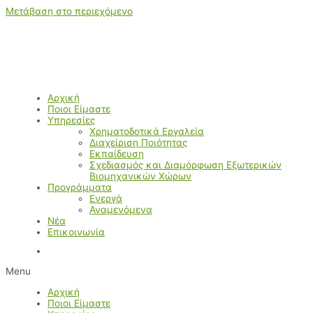
Μετάβαση στο περιεχόμενο
Αρχική
Ποιοι Είμαστε
Υπηρεσίες
Χρηματοδοτικά Εργαλεία
Διαχείριση Ποιότητας
Εκπαίδευση
Σχεδιασμός και Διαμόρφωση Εξωτερικών
Βιομηχανικών Χώρων
Προγράμματα
Ενεργά
Αναμενόμενα
Νέα
Επικοινωνία
Menu
Αρχική
Ποιοι Είμαστε