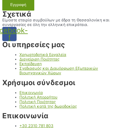
Εγγραφή
Σχετικά
Είμαστε εταιρία συμβούλων με έδρα τη Θεσσαλονίκη και
συνεργασίες σε όλη την ελληνική επικράτεια.
cebook-
f
Οι υπηρεσίες μας
Χρηματοδοτικά Εργαλεία
Διαχείριση Ποιότητας
Εκπαίδευση
Σχεδιασμός και Διαμόρφωση Εξωτερικών
Βιομηχανικών Χώρων
Χρήσιμοι σύνδεσμοι
Επικοινωνία
Πολιτική Απορρήτου
Πολιτική Ποιότητας
Πολιτική κατά της δωροδοκίας
Επικοινωνία
+30 2310 781 803