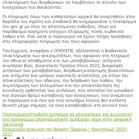
ολοκλήρωση των διορθώσεων να λαμβάνουν το σύνολο των
ενισχύσεων που δικαιούνται.
Οι πληρωμές όλων των καθεστώτων αρχικά θα αναρτηθούν στην
Καρτέλα του Αγρότη και σταδιακά θα ενημερώνεται η πλατφόρμα
του gov.gr με όλες τις απαιτούμενες ενδείξεις, όπως για
παράδειγμα ευρήματα ελέγχων πληρωμής, ποσά, κωδικούς
λαθών κλπ. έτσι ώστε οι παραγωγοί να έχουν πλήρη πρόσβαση
στις πληροφορίες πληρωμής που τους αφορούν.
Ταυτόχρονα, αναφέρει ο ΟΠΕΚΕΠΕ, εξελίσσεται η διαδικασία
ολοκλήρωσης των εκκρεμοτήτων, που αφορούν στη πληρωμή
του εθνικού αποθέματος και των μεταβιβάσεων, αιτήματα
ανωτέρας βίας, Διοικητικές Πράξεις έτους 2022, διαγραφές
αιτήσεων των μεταβιβαστών, διόρθωση κατανομής βοσκοτόπων
και αιτήματα των μέτρων αγροτικής ανάπτυξης, με στόχο την
αποκατάσταση των αδικιών, την διόρθωση των λαθών, την
συμπλήρωση των ελλειμάτων και την αποκατάσταση της
συνολικής ορθότητας των αιτήσεων, που αποτελεί τον μοναδικό
και σίγουρο δρόμο καταβολής των ενισχύσεων, που αναμένουν
οι παραγωγοί και που για τους ανωτέρω λόγους δεν κατέστη
δυνατό μέχρι σήμερα, να τους καταβληθούν στο σύνολό τους.
Προηγούμενο
Υποβολή αιτήσεων σε επιχειρήσεις για συμμετοχή
στο πρόγραμμα επαγγελματικής εμπειρίας νέων στην ψηφιακή
οικονομία
Επόμενο
Σε αναμονή της δράσης “Ερευνώ – Καινοτομώ” 2021-
2027