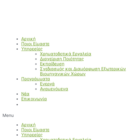
Μετάβαση
στο
περιεχόμενο
Αρχική
Ποιοι Είμαστε
Υπηρεσίες
Χρηματοδοτικά Εργαλεία
Διαχείριση Ποιότητας
Εκπαίδευση
Σχεδιασμός και Διαμόρφωση Εξωτερικών
Βιομηχανικών Χώρων
Προγράμματα
Ενεργά
Αναμενόμενα
Νέα
Επικοινωνία
Menu
Αρχική
Ποιοι Είμαστε
Υπηρεσίες
Χρηματοδοτικά Εργαλεία