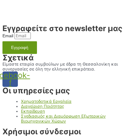
Εγγραφείτε στο newsletter μας
Email
Εγγραφή
Σχετικά
Είμαστε εταιρία συμβούλων με έδρα τη Θεσσαλονίκη και
συνεργασίες σε όλη την ελληνική επικράτεια.
cebook-
f
Οι υπηρεσίες μας
Χρηματοδοτικά Εργαλεία
Διαχείριση Ποιότητας
Εκπαίδευση
Σχεδιασμός και Διαμόρφωση Εξωτερικών
Βιομηχανικών Χώρων
Χρήσιμοι σύνδεσμοι