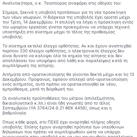
Αναλυτικότερα, ο κ. Τσιατούρας αναφέρει στις οδηγίες του:
Σήμερα, ξεκινά η υποβολή προτάσεων για τη νέα πρόσκληση
των νέων γεωργών. Η διάρκεια της υποβολής έχει οριστεί μέχρι
την Τρίτη, 14 Δεκεμβρίου. Η επιλογή να λήγει η πρόσκληση εντός
του ωραρίου εργασίας γίνεται προκειμένου να υπάρχει τεχνική
υποστήριξη στο σύστημα μέχρι το τέλος της προθεσμίας
υποβολής.
Το σύστημα εκτελεί έλεγχο ορθότητας. Αν και έχουν αναπτυχθεί
περίπου 230 έλεγχοι ορθότητας, ο ηλεκτρονικός έλεγχος δεν
είναι δυνατό να καλύψει όλα τα σημεία της αίτησης και δεν
απαλλάσσει τον υποψήφιο από λάθη και παραλείψεις κατά τη
συμπλήρωση της αίτησης.
Αιτήματα από-οριστικοποίησης θα γίνονται δεκτά μέχρι και τις 13
Δεκεμβρίου. Προφανώς, εφόσον επιλεγεί από-οριστικοποίηση
ενός αιτήματος, αυτό πρέπει να οριστικοποιηθεί εκ νέου,
εμπρόθεσμα, μετά τη διόρθωσή του.
Οι αναλυτικές προϋποθέσεις του μέτρου (επιλεξιμότητα,
δικαιολογητικά κ.λπ.) είναι ήδη γνωστές από το τέλος
Σεπτεμβρίου (ΥΑ 3764/24.9.21 ΦΕΚ 4456), όπως και η
βαθμολογία.
Όπως κάθε φορά, στο ΠΣΚΕ έχει αναρτηθεί πλήρης οδηγός
υποβολής. Επίσης έχουν αναρτηθεί πρότυπα των υπεύθυνων
δηλώσεων που πρέπει να συμπληρωθούν ώστε να υπάρχει
ομοιομορφία στην υποβολή και να μην σημειωθούν παραλείψεις