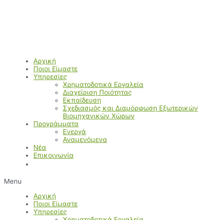
Μετάβαση
στο
περιεχόμενο
Αρχική
Ποιοι Είμαστε
Υπηρεσίες
Χρηματοδοτικά Εργαλεία
Διαχείριση Ποιότητας
Εκπαίδευση
Σχεδιασμός και Διαμόρφωση Εξωτερικών
Βιομηχανικών Χώρων
Προγράμματα
Ενεργά
Αναμενόμενα
Νέα
Επικοινωνία
Menu
Αρχική
Ποιοι Είμαστε
Υπηρεσίες
Χρηματοδοτικά Εργαλεία