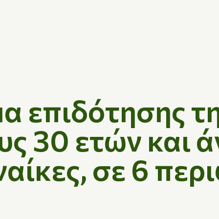
 επιδότησης τη
υς 30 ετών και ά
ναίκες, σε 6 περ