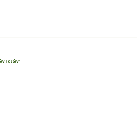
ών Γαιών”
Εγγραφή στο Newsletter