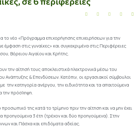
ίκες, σε 6 περιφέρειες
 για το νέο «Πρόγραμμα επιχορήγησης επιχειρήσεων για την
με έμφαση στις γυναίκες» και συγκεκριμένα στις Περιφέρειες
ου, Βόρειου Αιγαίου και Κρήτης.
ουν την αίτησή τους αποκλειστικά ηλεκτρονικά μέσω του
 Ανάπτυξης & Επενδύσεων. Κατόπιν, οι εργασιακοί σύμβουλοι
ε την κατηγορία ανέργου, την ειδικότητα και τα απαιτούμενα
α την πρόσληψη.
 προσωπικό της κατά το τρίμηνο πριν την αίτηση και να μην έχει
α προηγούμενα 3 έτη (τρέχον και δύο προηγούμενα). Στην
ννων και Πάσχα και επιδόματα αδείας.