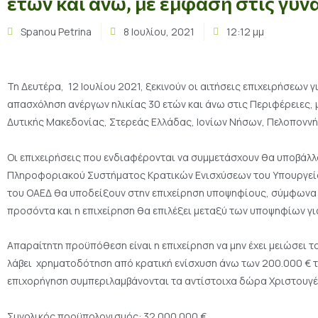
ετών και άνω, με έμφαση στις γυνα
Spanou Petrina
8 Ιουλίου, 2021
12:12 μμ
Τη Δευτέρα, 12 Ιουλίου 2021, ξεκινούν οι αιτήσεις επιχειρήσεων
απασχόληση ανέργων ηλικίας 30 ετών και άνω στις Περιφέρειες, 
Δυτικής Μακεδονίας, Στερεάς Ελλάδας, Ιονίων Νήσων, Πελοποννήσ
Οι επιχειρήσεις που ενδιαφέρονται να συμμετάσχουν θα υποβάλλ
Πληροφοριακού Συστήματος Κρατικών Ενισχύσεων του Υπουργείου
του ΟΑΕΔ θα υποδείξουν στην επιχείρηση υποψηφίους, σύμφωνα μ
προσόντα και η επιχείρηση θα επιλέξει μεταξύ των υποψηφίων γι
Απαραίτητη προϋπόθεση είναι η επιχείρηση να μην έχει μειώσει το
λάβει χρηματοδότηση από κρατική ενίσχυση άνω των 200.000 € τ
επιχορήγηση συμπεριλαμβάνονται τα αντίστοιχα δώρα Χριστουγέ
Συνολικός προϋπολογισμός: 32.000.000 €