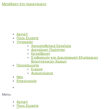
Μετάβαση στο περιεχόμενο
Αρχική
Ποιοι Είμαστε
Υπηρεσίες
Χρηματοδοτικά Εργαλεία
Διαχείριση Ποιότητας
Εκπαίδευση
Σχεδιασμός και Διαμόρφωση Εξωτερικών
Βιομηχανικών Χώρων
Προγράμματα
Ενεργά
Αναμενόμενα
Νέα
Επικοινωνία
Menu
Αρχική
Ποιοι Είμαστε