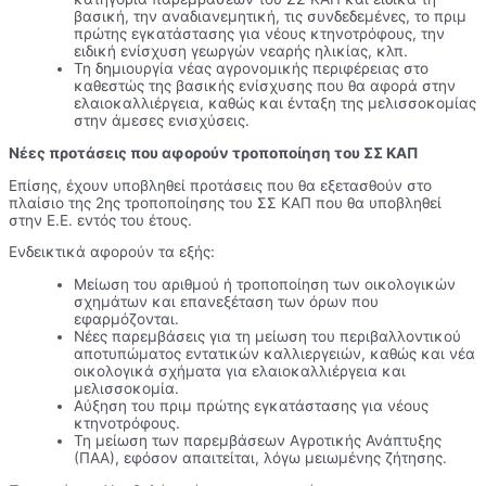
βασική, την αναδιανεµητική, τις συνδεδεµένες, το πριµ
πρώτης εγκατάστασης για νέους κτηνοτρόφους, την
ειδική ενίσχυση γεωργών νεαρής ηλικίας, κλπ.
Τη δηµιουργία νέας αγρονοµικής περιφέρειας στο
καθεστώς της βασικής ενίσχυσης που θα αφορά στην
ελαιοκαλλιέργεια, καθώς και ένταξη της µελισσοκοµίας
στην άµεσες ενισχύσεις.
Νέες προτάσεις που αφορούν τροποποίηση του ΣΣ ΚΑΠ
Επίσης, έχουν υποβληθεί προτάσεις που θα εξετασθούν στο
πλαίσιο της 2ης τροποποίησης του ΣΣ ΚΑΠ που θα υποβληθεί
στην Ε.Ε. εντός του έτους.
Ενδεικτικά αφορούν τα εξής:
Μείωση του αριθµού ή τροποποίηση των οικολογικών
σχηµάτων και επανεξέταση των όρων που
εφαρµόζονται.
Νέες παρεµβάσεις για τη µείωση του περιβαλλοντικού
αποτυπώµατος εντατικών καλλιεργειών, καθώς και νέα
οικολογικά σχήµατα για ελαιοκαλλιέργεια και
µελισσοκοµία.
Αύξηση του πριµ πρώτης εγκατάστασης για νέους
κτηνοτρόφους.
Τη µείωση των παρεµβάσεων Αγροτικής Ανάπτυξης
(ΠΑΑ), εφόσον απαιτείται, λόγω µειωµένης ζήτησης.