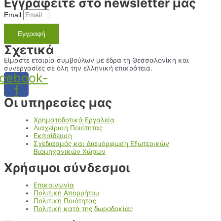
Εγγραφείτε στο newsletter μας
Email
Εγγραφή
Σχετικά
Είμαστε εταιρία συμβούλων με έδρα τη Θεσσαλονίκη και
συνεργασίες σε όλη την ελληνική επικράτεια.
cebook-
f
Οι υπηρεσίες μας
Χρηματοδοτικά Εργαλεία
Διαχείριση Ποιότητας
Εκπαίδευση
Σχεδιασμός και Διαμόρφωση Εξωτερικών
Βιομηχανικών Χώρων
Χρήσιμοι σύνδεσμοι
Επικοινωνία
Πολιτική Απορρήτου
Πολιτική Ποιότητας
Πολιτική κατά της δωροδοκίας