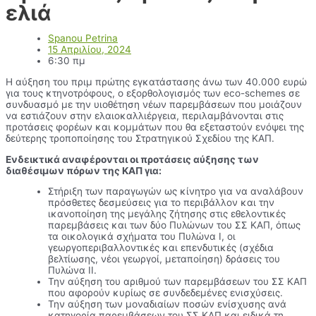
ελιά
Spanou Petrina
15 Απριλίου, 2024
6:30 πμ
Η αύξηση του πριµ πρώτης εγκατάστασης άνω των 40.000 ευρώ
για τους κτηνοτρόφους, ο εξορθολογισµός των eco-schemes σε
συνδυασµό µε την υιοθέτηση νέων παρεµβάσεων που µοιάζουν
να εστιάζουν στην ελαιοκαλλιέργεια, περιλαµβάνονται στις
προτάσεις φορέων και κοµµάτων που θα εξεταστούν ενόψει της
δεύτερης τροποποίησης του Στρατηγικού Σχεδίου της ΚΑΠ.
Ενδεικτικά αναφέρονται οι προτάσεις αύξησης των
διαθέσιµων πόρων της ΚΑΠ για:
Στήριξη των παραγωγών ως κίνητρο για να αναλάβουν
πρόσθετες δεσµεύσεις για το περιβάλλον και την
ικανοποίηση της µεγάλης ζήτησης στις εθελοντικές
παρεµβάσεις και των δύο Πυλώνων του ΣΣ ΚΑΠ, όπως
τα οικολογικά σχήµατα του Πυλώνα Ι, οι
γεωργοπεριβαλλοντικές και επενδυτικές (σχέδια
βελτίωσης, νέοι γεωργοί, µεταποίηση) δράσεις του
Πυλώνα ΙΙ.
Την αύξηση του αριθµού των παρεµβάσεων του ΣΣ ΚΑΠ
που αφορούν κυρίως σε συνδεδεµένες ενισχύσεις.
Την αύξηση των µοναδιαίων ποσών ενίσχυσης ανά
κατηγορία παρεµβάσεων του ΣΣ ΚΑΠ και ειδικά τη