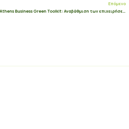
Επόμενο
Athens Business Green Toolkit: Αναβάθμιση των επιχειρήσεων στο Ιστορικό Κέντρο της Αθήνας.
Εγγραφή στο Newsletter