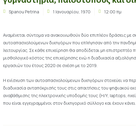
Spanou Petrina
1 Ιανουαρίου, 1970
12:00 πμ
Αναμένεται σύντομα να ανακοινωθούν δύο επιπλέον δράσεις με 
αυτοαπασχολούμενων δικηγόρων που επλήγησαν από την πανδημία
λειτουργίας. Σε κάθε επιχείρηση θα αποδίδεται μη επιστρεπτέο 
μισθολογικό κόστος της επιχείρησης ενώ η διαδικασία αξιολόγηση
εργασιών του έτους 2020 σε σχέση με το 2019.
Η ενίσχυση των αυτοαπασχολούμενων δικηγόρων στοχεύει να περι
διαδικασία ανταπόκρισής τους στις απαιτήσεις του ψηφιακού ε
αναβάθμισης της ηλεκτρονικής υποδομής τους (Η/Υ, laptops, ηχεί
που είναι εγγεγραμμένοι στον δικηγορικό σύλλογο και έχουν κάνει