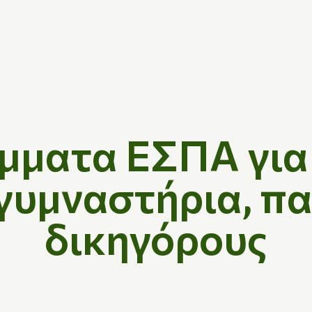
μματα ΕΣΠΑ για 
 γυμναστήρια, π
δικηγόρους