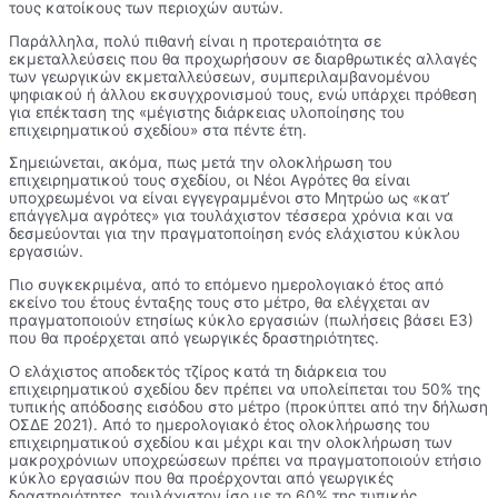
τους κατοίκους των περιοχών αυτών.
Παράλληλα, πολύ πιθανή είναι η προτεραιότητα σε
εκμεταλλεύσεις που θα προχωρήσουν σε διαρθρωτικές αλλαγές
των γεωργικών εκμεταλλεύσεων, συμπεριλαμβανομένου
ψηφιακού ή άλλου εκσυγχρονισμού τους, ενώ υπάρχει πρόθεση
για επέκταση της «μέγιστης διάρκειας υλοποίησης του
επιχειρηματικού σχεδίου» στα πέντε έτη.
Σημειώνεται, ακόμα, πως μετά την ολοκλήρωση του
επιχειρηματικού τους σχεδίου, οι Νέοι Αγρότες θα είναι
υποχρεωμένοι να είναι εγγεγραμμένοι στο Μητρώο ως «κατ’
επάγγελμα αγρότες» για τουλάχιστον τέσσερα χρόνια και να
δεσμεύονται για την πραγματοποίηση ενός ελάχιστου κύκλου
εργασιών.
Πιο συγκεκριμένα, από το επόμενο ημερολογιακό έτος από
εκείνο του έτους ένταξης τους στο μέτρο, θα ελέγχεται αν
πραγματοποιούν ετησίως κύκλο εργασιών (πωλήσεις βάσει Ε3)
που θα προέρχεται από γεωργικές δραστηριότητες.
Ο ελάχιστος αποδεκτός τζίρος κατά τη διάρκεια του
επιχειρηματικού σχεδίου δεν πρέπει να υπολείπεται του 50% της
τυπικής απόδοσης εισόδου στο μέτρο (προκύπτει από την δήλωση
ΟΣΔΕ 2021). Από το ημερολογιακό έτος ολοκλήρωσης του
επιχειρηματικού σχεδίου και μέχρι και την ολοκλήρωση των
μακροχρόνιων υποχρεώσεων πρέπει να πραγματοποιούν ετήσιο
κύκλο εργασιών που θα προέρχονται από γεωργικές
δραστηριότητες, τουλάχιστον ίσο με το 60% της τυπικής