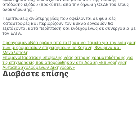
απόδοσης εξόδου (προκύπτει από την δήλωση ΟΣΔΕ του έτους
ολοκλήρωσης).
Περιπτώσεις ανώτερης βίας που οφείλονται σε φυσικές
καταστροφές και περιορίζουν τον κύκλο εργασιών θα
εξετάζονται κατά περίπτωση και ενδεχομένως σε συνεργασία με
τον ΕΛΓΑ.
Προηγούμενο
Νέα δράση από το Πράσινο Ταμείο για την ενίσχυση
των μικρομεσαίων επιχειρήσεων σε Κοζάνη, Φλώρινα και
Μεγαλόπολη
Επόμενο
Παράταση υποβολής νέας αίτησης χρηματοδότησης για
τις επιχειρήσεις που απορρίφθηκαν στη Δράση «Επιχορήγηση
Αυτοαπασχολούμενων Δικηγόρων»
Διαβάστε επίσης