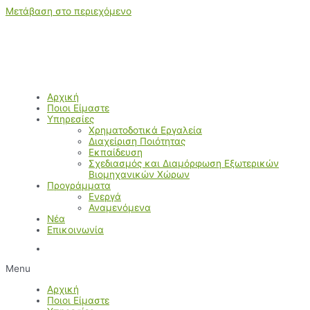
Μετάβαση στο περιεχόμενο
Αρχική
Ποιοι Είμαστε
Υπηρεσίες
Χρηματοδοτικά Εργαλεία
Διαχείριση Ποιότητας
Εκπαίδευση
Σχεδιασμός και Διαμόρφωση Εξωτερικών
Βιομηχανικών Χώρων
Προγράμματα
Ενεργά
Αναμενόμενα
Νέα
Επικοινωνία
Menu
Αρχική
Ποιοι Είμαστε