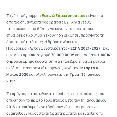
Το νέο πρόγραμμα
«
Ξεκινώ Επιχειρηματικά
»
είναι μία
από τις σημαντικότερες δράσεις ΕΣΠΑ για νέους
πτυχιούχους που θέλουν να κάνουν το πρώτο τους
επιχειρηματικό βήμα ή έχουν ήδη ξεκινήσει πρόσφατα τη
δραστηριότητά τους. Η δράση ανήκει στο
Πρόγραμμα
«Ανταγωνιστικότητα» ΕΣΠΑ 2021–2027
, έχει
συνολικό προϋπολογισμό
70.000.000€
και προβλέπει
100%
δημόσια χρηματοδότηση
για επιλέξιμα επιχειρηματικά
σχέδια. Η ηλεκτρονική υποβολή ξεκινά την
Τετάρτη 6
Μαΐου 2026
και ολοκληρώνεται την
Τρίτη 30 Ιουνίου
2026
.
Το πρόγραμμα απευθύνεται κυρίως σε πτυχιούχους που
απέκτησαν το πρώτο τους πτυχίο μετά την
1η Ιανουαρίου
2016
και επιθυμούν να ιδρύσουν νέα επιχείρηση ή να
αναπτύξουν νεοσύστατη δραστηριότητα με έναρξη από