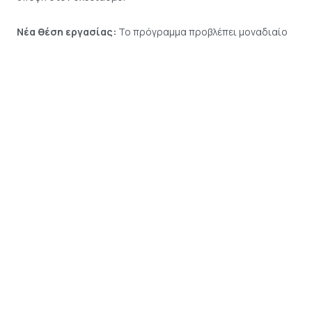
Νέα θέση εργασίας:
Το πρόγραμμα προβλέπει μοναδιαίο
κόστος για τη δημιουργία νέας θέσης απασχόλησης με
σχέση εξαρτημένης εργασίας, υπολογιζόμενο σε μία Ετήσια
Μονάδα Εργασίας. Η πρόσθετη ενίσχυση μπορεί να φτάσει
έως
15.000€
, εφόσον δηλωθεί στην αίτηση και
επαληθευθεί κατά την υλοποίηση.
Ποιες ειδικότητες μπορεί να ενδιαφέρει:
Ενδεικτικά, μπορεί να αφορά:
νέους μηχανικούς,
αρχιτέκτονες,
επαγγελματίες πληροφορικής,
προγραμματιστές,
συμβούλους επιχειρήσεων,
οικονομολόγους,
λογιστές,