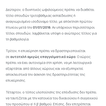
Δεύτερον, ο δυνητικός ωφελούμενος πρέπει να διαθέτει
τίτλο σπουδών τριτοβάθμιας εκπαίδευσης ή
αναγνωρισμένο ισοδύναμο τίτλο, με απόκτηση πρώτου
πτυχίου μετά την
01/01/2016
. Αν υπάρχουν περισσότεροι
τίτλοι σπουδών, λαμβάνεται υπόψη ο ανώτερος τίτλος για
τη βαθμολογία.
Τρίτον, η επιχείρηση πρέπει να δραστηριοποιείται
σε
αυτοτελή αμιγώς επαγγελματικό χώρο
. Ο χώρος
πρέπει να έχει αυτονομία στη χρήση, να μη λειτουργικά
εξαρτάται από άλλους χώρους και να εξυπηρετεί
αποκλειστικά την άσκηση της δραστηριότητας της
επιχείρησης.
Τέταρτον, ο τόπος υλοποίησης της επένδυσης δεν πρέπει
να ταυτίζεται με την κατοικία του δικαιούχου ή συγγενικού
του προσώπου α’ ή β’ βαθμού. Επίσης, δεν επιτρέπεται