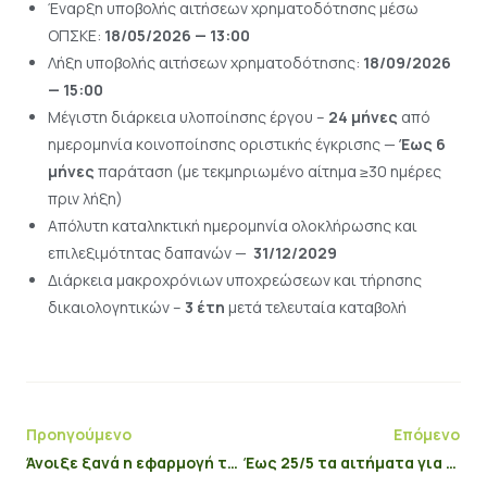
Έναρξη υποβολής αιτήσεων χρηματοδότησης μέσω
ΟΠΣΚΕ:
18/05/2026 — 13:00
Λήξη υποβολής αιτήσεων χρηματοδότησης:
18/09/2026
— 15:00
Μέγιστη διάρκεια υλοποίησης έργου –
24 μήνες
από
ημερομηνία κοινοποίησης οριστικής έγκρισης —
Έως 6
μήνες
παράταση (με τεκμηριωμένο αίτημα ≥30 ημέρες
πριν λήξη)
Απόλυτη καταληκτική ημερομηνία ολοκλήρωσης και
επιλεξιμότητας δαπανών —
31/12/2029
Διάρκεια μακροχρόνιων υποχρεώσεων και τήρησης
δικαιολογητικών –
3 έτη
μετά τελευταία καταβολή
Προηγούμενο
Επόμενο
Άνοιξε ξανά η εφαρμογή της ΑΑΔΕ για καταχώρηση ποσοτήτων στα Συνδεδεμένα Καθεστώτα
Έως 25/5 τα αιτήματα για ανάκληση, τροποποίηση και μεταβίβαση πράξεων στην καλή μεταχείριση ενσταβλισμένων χοίρων