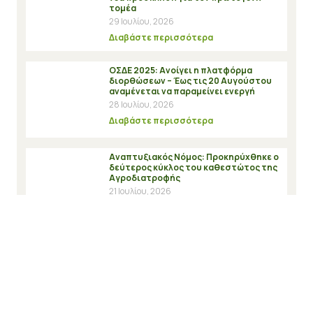
τομέα
29 Ιουλίου, 2026
Διαβάστε περισσότερα
ΟΣΔΕ 2025: Ανοίγει η πλατφόρμα
διορθώσεων – Έως τις 20 Αυγούστου
αναμένεται να παραμείνει ενεργή
28 Ιουλίου, 2026
Διαβάστε περισσότερα
Αναπτυξιακός Νόμος: Προκηρύχθηκε ο
δεύτερος κύκλος του καθεστώτος της
Αγροδιατροφής
21 Ιουλίου, 2026
Διαβάστε περισσότερα
Αποτελέσματα αξιολόγησης στη Δράση
“Κλειδί Προόδου” και δυνατότητα
υποβολής ενστάσεων
20 Ιουλίου, 2026
Διαβάστε περισσότερα