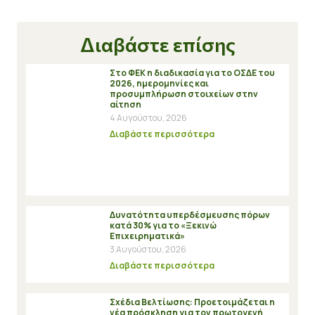
Διαβάστε επίσης
Στο ΦΕΚ η διαδικασία για το ΟΣΔΕ του
2026, ημερομηνίες και
προσυμπλήρωση στοιχείων στην
αίτηση
4 Αυγούστου, 2026
Διαβάστε περισσότερα
Δυνατότητα υπερδέσμευσης πόρων
κατά 30% για το «Ξεκινώ
Επιχειρηματικά»
3 Αυγούστου, 2026
Διαβάστε περισσότερα
Σχέδια Βελτίωσης: Προετοιμάζεται η
νέα πρόσκληση για τον πρωτογενή