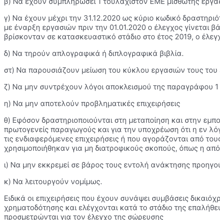
β) Να έχουν συμπληρώσει 1 τουλάχιστον ΕΜΕ μισθωτής εργασ
γ) Να έχουν μέχρι την 31.12.2020 ως κύριο κωδικό δραστηρι
με έναρξη εργασιών πριν την 01.01.2020 ο έλεγχος γίνεται β
βρίσκονταν σε κατασκευαστικό στάδιο στο έτος 2019, ο έλεγ
δ) Να τηρούν απλογραφικά ή διπλογραφικά βιβλία.
στ) Να παρουσιάζουν μείωση του κύκλου εργασιών τους του 
ζ) Να μην συντρέχουν λόγοι αποκλεισμού της παραγράφου 1 τ
η) Να μην αποτελούν προβληματικές επιχειρήσεις
θ) Εφόσον δραστηριοποιούνται στη μεταποίηση και στην εμπ
πρωτογενείς παραγωγούς και για την υποχρέωση ότι η εν λόγ
τις ενδιαφερόμενες επιχειρήσεις ή που αγοράζονται από του
χρησιμοποιήθηκαν για μη διατροφικούς σκοπούς, όπως η απόστ
ι) Να μην εκκρεμεί σε βάρος τους εντολή ανάκτησης προηγ
κ) Να λειτουργούν νομίμως.
Ειδικά οι επιχειρήσεις που έχουν συνάψει συμβάσεις δικαιόχ
χρηματοδότησης και ελέγχονται κατά το στάδιο της επαλήθευ
προσμετρώνται για τον έλεγχο της σώρευσης