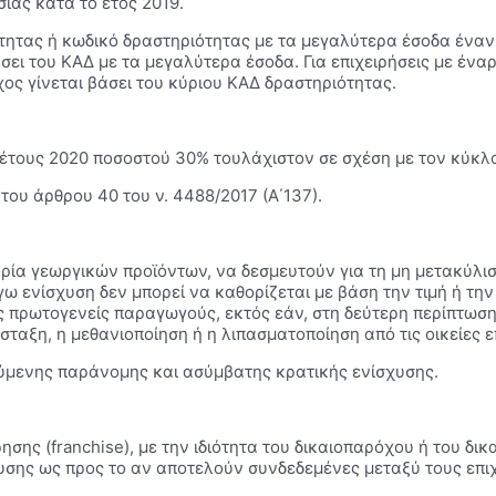
ίας κατά το έτος 2019.
ότητας ή κωδικό δραστηριότητας με τα μεγαλύτερα έσοδα έναν 
άσει του ΚΑΔ με τα μεγαλύτερα έσοδα. Για επιχειρήσεις με ένα
χος γίνεται βάσει του κύριου ΚΑΔ δραστηριότητας.
έτους 2020 ποσοστού 30% τουλάχιστον σε σχέση με τον κύκλο
ου άρθρου 40 του ν. 4488/2017 (Α΄137).
ορία γεωργικών προϊόντων, να δεσμευτούν για τη μη μετακύλι
ω ενίσχυση δεν μπορεί να καθορίζεται με βάση την τιμή ή τη
ς πρωτογενείς παραγωγούς, εκτός εάν, στη δεύτερη περίπτωση,
αξη, η μεθανιοποίηση ή η λιπασματοποίηση από τις οικείες επ
ούμενης παράνομης και ασύμβατης κρατικής ενίσχυσης.
ρησης (franchise), με την ιδιότητα του δικαιοπαρόχου ή του δ
σης ως προς το αν αποτελούν συνδεδεμένες μεταξύ τους επιχε