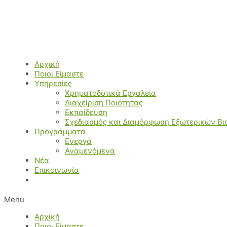
Μετάβαση
στο
περιεχόμενο
Αρχική
Ποιοι Είμαστε
Υπηρεσίες
Χρηματοδοτικά Εργαλεία
Διαχείριση Ποιότητας
Εκπαίδευση
Σχεδιασμός και Διαμόρφωση Εξωτερικών Β
Προγράμματα
Ενεργά
Αναμενόμενα
Νέα
Επικοινωνία
Menu
Αρχική
Ποιοι Είμαστε