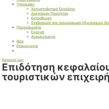
Υπηρεσίες
Χρηματοδοτικά Εργαλεία
Διαχείριση Ποιότητας
Εκπαίδευση
Σχεδιασμός και Διαμόρφωση Εξωτερικών Β
Προγράμματα
Ενεργά
Αναμενόμενα
Νέα
Επικοινωνία
Καλέστε μας
Επιδότηση κεφαλαίου
τουριστικών επιχειρ