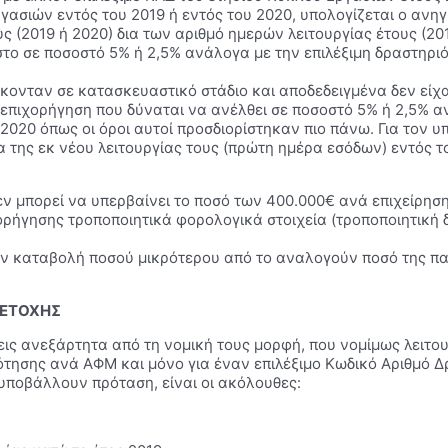
εργασιών εντός του 2019 ή εντός του 2020, υπολογίζεται ο αν
 (2019 ή 2020) δια των αριθμό ημερών λειτουργίας έτους (201
στο σε ποσοστό 5% ή 2,5% ανάλογα με την επιλέξιμη δραστηρ
ρίσκονταν σε κατασκευαστικό στάδιο και αποδεδειγμένα δεν εί
 επιχορήγηση που δύναται να ανέλθει σε ποσοστό 5% ή 2,5% αν
2020 όπως οι όροι αυτοί προσδιορίστηκαν πιο πάνω. Για τον 
 της εκ νέου λειτουργίας τους (πρώτη ημέρα εσόδων) εντός 
εν μπορεί να υπερβαίνει το ποσό των 400.000€ ανά επιχείρηση
χορήγησης τροποποιητικά φορολογικά στοιχεία (τροποποιητική
την καταβολή ποσού μικρότερου από το αναλογούν ποσό της παρ
ΜΕΤΟΧΗΣ
ήσεις ανεξάρτητα από τη νομική τους μορφή, που νομίμως λειτ
ότησης ανά ΑΦΜ και μόνο για έναν επιλέξιμο Κωδικό Αριθμό Δ
υποβάλλουν πρόταση, είναι οι ακόλουθες: