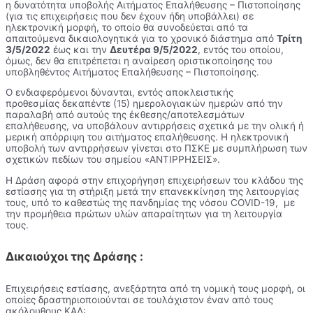
η δυνατότητα υποβολής Αιτήματος Επαλήθευσης – Πιστοποίησης
(για τις επιχειρήσεις που δεν έχουν ήδη υποβάλλει) σε
ηλεκτρονική μορφή, το οποίο θα συνοδεύεται από τα
απαιτούμενα δικαιολογητικά για το χρονικό διάστημα από
Τρίτη
3/5/2022
έως και την
Δευτέρα 9/5/2022
, εντός του οποίου,
όμως, δεν θα επιτρέπεται η αναίρεση οριστικοποίησης του
υποβληθέντος Αιτήματος Επαλήθευσης – Πιστοποίησης.
Ο ενδιαφερόμενοι δύνανται, εντός αποκλειστικής
προθεσμίας δεκαπέντε (15) ημερολογιακών ημερών από την
παραλαβή από αυτούς της έκθεσης/αποτελεσμάτων
επαλήθευσης, να υποβάλουν αντιρρήσεις σχετικά με την ολική ή
μερική απόρριψη του αιτήματος επαλήθευσης. Η ηλεκτρονική
υποβολή των αντιρρήσεων γίνεται στο ΠΣΚΕ με συμπλήρωση των
σχετικών πεδίων του σημείου «ΑΝΤΙΡΡΗΣΕΙΣ».
Η Δράση αφορά στην επιχορήγηση επιχειρήσεων του κλάδου της
εστίασης για τη στήριξη μετά την επανεκκίνηση της λειτουργίας
τους, υπό το καθεστώς της πανδημίας της νόσου COVID-19, με
την προμήθεια πρώτων υλών απαραίτητων για τη λειτουργία
τους.
Δικαιούχοι της Δράσης :
Επιχειρήσεις εστίασης, ανεξάρτητα από τη νομική τους μορφή, οι
οποίες δραστηριοποιούνται σε τουλάχιστον έναν από τους
ακόλουθους ΚΑΔ: