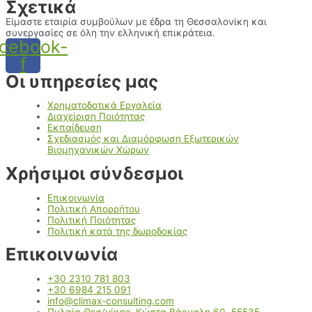
Σχετικά
Είμαστε εταιρία συμβούλων με έδρα τη Θεσσαλονίκη και
συνεργασίες σε όλη την ελληνική επικράτεια.
cebook-
f
Οι υπηρεσίες μας
Χρηματοδοτικά Εργαλεία
Διαχείριση Ποιότητας
Εκπαίδευση
Σχεδιασμός και Διαμόρφωση Εξωτερικών
Βιομηχανικών Χώρων
Χρήσιμοι σύνδεσμοι
Επικοινωνία
Πολιτική Απορρήτου
Πολιτική Ποιότητας
Πολιτική κατά της δωροδοκίας
Επικοινωνία
+30 2310 781 803
+30 6984 215 091
info@climax-consulting.com