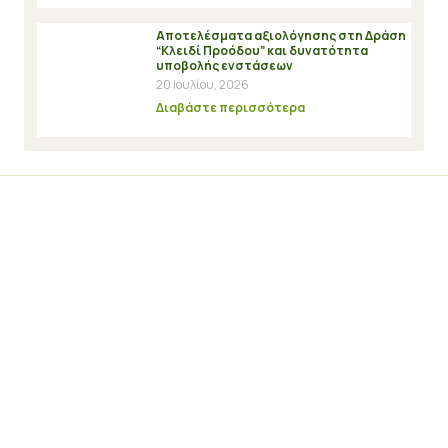
Αποτελέσματα αξιολόγησης στη Δράση
“Κλειδί Προόδου” και δυνατότητα
υποβολής ενστάσεων
20 Ιουλίου, 2026
Διαβάστε περισσότερα
Εγγραφή στο Newsletter
*
Δίνω την συγκατάθεσή μου για την συλλογή των