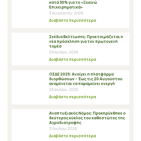
κατά 30% για το «Ξεκινώ
Επιχειρηματικά»
3 Αυγούστου, 2026
Διαβάστε περισσότερα
Σχέδια Βελτίωσης: Προετοιμάζεται η
νέα πρόσκληση για τον πρωτογενή
τομέα
29 Ιουλίου, 2026
Διαβάστε περισσότερα
ΟΣΔΕ 2025: Ανοίγει η πλατφόρμα
διορθώσεων – Έως τις 20 Αυγούστου
αναμένεται να παραμείνει ενεργή
28 Ιουλίου, 2026
Διαβάστε περισσότερα
Αναπτυξιακός Νόμος: Προκηρύχθηκε ο
δεύτερος κύκλος του καθεστώτος της
Αγροδιατροφής
21 Ιουλίου, 2026
Διαβάστε περισσότερα