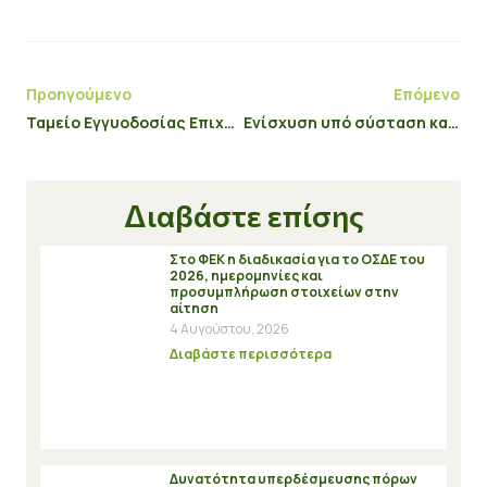
Προηγούμενο
Επόμενο
Ταμείο Εγγυοδοσίας Επιχειρήσεων: Παράταση επιλεξιμότητας δανείων
Ενίσχυση υπό σύσταση και υφιστάμενων, πολύ Μικρών και Μικρών Επιχειρήσεων του Ν. Αιγαίου
Διαβάστε επίσης
Στο ΦΕΚ η διαδικασία για το ΟΣΔΕ του
2026, ημερομηνίες και
προσυμπλήρωση στοιχείων στην
αίτηση
4 Αυγούστου, 2026
Διαβάστε περισσότερα
Δυνατότητα υπερδέσμευσης πόρων