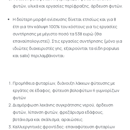
φυτών, υλικά και εργασίες περίφραξης, άρδευση φυτών.
Η δεύτερη μορφή ενίσχυσης δίνεται ετησίως και για 8
έτη για την κάλυψη 100% του κόστους για τις εργασίες
συντήρησης µε µέγιστο ποσό τα 538 ευρώ (θα
επαναϋπολογιστεί). Στις εργασίες συντήρησης (µόνο για
ιδιώτες διαχειριστές γης, εξαιρούνται τα είδη populus
και salix) περιλαμβάνονται:
Προμήθεια φυταρίων, διάνοιξη λάκκων φύτευσης µε
εργάτες σε έδαφος, φύτευση βολοφύτων ή γυµνορίζων
φυτών
∆ιαμόρφωση λεκάνης συγκράτησης νερού, άρδευση
φυτών, λίπανση φυτών, φρεζάρισμα εδάφους,
βοτάνισμα και σκάλισμα, αραιώσεις.
Καλλιεργητικές φροντίδες: επαναφύτευση φυταρίων