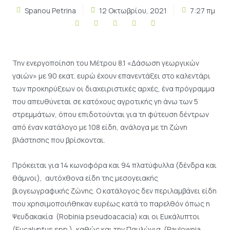
Spanou Petrina
12 Οκτωβρίου, 2021
7:27 πμ
Την ενεργοποίηση του Μέτρου 8.1 «Δάσωση γεωργικών
γαιών» µε 90 εκατ. ευρώ έχουν επανεντάξει στο καλεντάρι
των προκηρύξεων οι διαχειριστικές αρχές, ένα πρόγραμμα
που απευθύνεται σε κατόχους αγροτικής γη άνω των 5
στρεμμάτων, όπου επιδοτούνται για τη φύτευση δέντρων
από έναν κατάλογο µε 108 είδη, ανάλογα µε τη ζώνη
βλάστησης που βρίσκονται.
Πρόκειται για 14 κωνοφόρα και 94 πλατύφυλλα (δένδρα και
θάμνοι), αυτόχθονα είδη της μεσογειακής
βιογεωγραφικής ζώνης. Ο κατάλογος δεν περιλαμβάνει είδη
που χρησιμοποιήθηκαν ευρέως κατά το παρελθόν όπως η
Ψευδακακία (Robinia pseudoacacia) και οι Ευκάλυπτοι
(Eucalyptus spp.), καθώς και την Παυλώνια (Paulownia