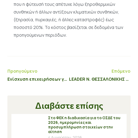
που η φύτευσή τους απέτυχε λόγω ξηροθερµικών
συνθηκών ή άλλων αντίξοων κλιματικών συνθηκών,
(ξηρασία, πυρκαγιές, ή άλλες καταστροφές) έως
ποσοστό 20%. Το κόστος βασίζεται σε δεδομένα των
προηγούμενων περιόδων.
Προηγούμενο
Επόμενο
Ενίσχυση επιχειρήσεων για την αντιμετώπιση των συνεπειών του COVID-19 στην Ανατολική Μακεδονία και Θράκη
LEADER Ν. ΘΕΣΣΑΛΟΝΙΚΗΣ – ΠΑΡΑΘΑΛΑΣΣΙΕΣ ΑΛΙΕΥΤΙΚΕΣ ΠΕΡΙΟΧΕΣ
Διαβάστε επίσης
Στο ΦΕΚ η διαδικασία για το ΟΣΔΕ του
2026, ημερομηνίες και
προσυμπλήρωση στοιχείων στην
αίτηση
4 Αυγούστου, 2026