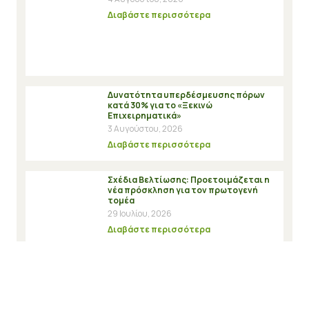
Διαβάστε περισσότερα
Δυνατότητα υπερδέσμευσης πόρων
κατά 30% για το «Ξεκινώ
Επιχειρηματικά»
3 Αυγούστου, 2026
Διαβάστε περισσότερα
Σχέδια Βελτίωσης: Προετοιμάζεται η
νέα πρόσκληση για τον πρωτογενή
τομέα
29 Ιουλίου, 2026
Διαβάστε περισσότερα
ΟΣΔΕ 2025: Ανοίγει η πλατφόρμα
διορθώσεων – Έως τις 20 Αυγούστου
αναμένεται να παραμείνει ενεργή
28 Ιουλίου, 2026