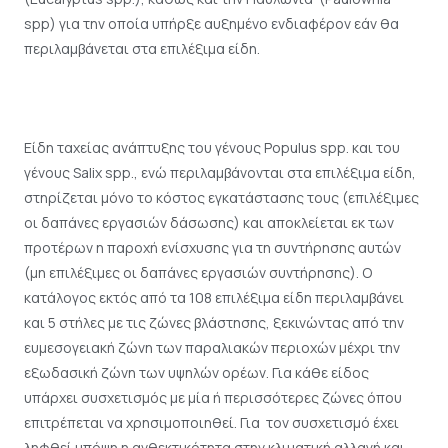
spp) για την οποία υπήρξε αυξημένο ενδιαφέρον εάν θα
περιλαμβάνεται στα επιλέξιμα είδη.
Είδη ταχείας ανάπτυξης του γένους Populus spp. και του
γένους Salix spp., ενώ περιλαμβάνονται στα επιλέξιμα είδη,
στηρίζεται µόνο το κόστος εγκατάστασης τους (επιλέξιμες
οι δαπάνες εργασιών δάσωσης) και αποκλείεται εκ των
προτέρων η παροχή ενίσχυσης για τη συντήρησης αυτών
(µη επιλέξιμες οι δαπάνες εργασιών συντήρησης). Ο
κατάλογος εκτός από τα 108 επιλέξιμα είδη περιλαμβάνει
και 5 στήλες µε τις ζώνες βλάστησης, ξεκινώντας από την
ευµεσογειακή ζώνη των παραλιακών περιοχών μέχρι την
εξωδασική ζώνη των υψηλών ορέων. Για κάθε είδος
υπάρχει συσχετισμός µε µία ή περισσότερες ζώνες όπου
επιτρέπεται να χρησιμοποιηθεί. Για τον συσχετισμό έχει
ληφθεί υπόψη η ανθεκτικότητα στην κλιματική αλλαγή και