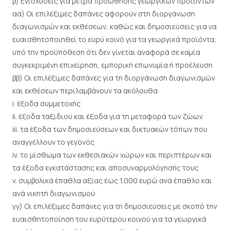
β) Ενισχύσεις για μέτρα προώθησης γεωργικών προϊόντων
αα) Οι επιλέξιμες δαπάνες αφορούν στη διοργάνωση
διαγωνισμών και εκθέσεων, καθώς και δημοσιεύσεις για να
ευαισθητοποιηθεί το ευρύ κοινό για τα γεωργικά προϊόντα,
υπό την προϋπόθεση ότι δεν γίνεται αναφορά σε καμία
συγκεκριμένη επιχείρηση, εμπορική επωνυμία ή προέλευση
ββ) Οι επιλέξιμες δαπάνες για τη διοργάνωση διαγωνισμών
και εκθέσεων περιλαμβάνουν τα ακόλουθα:
i. έξοδα συμμετοχής
ii. έξοδα ταξιδιού και έξοδα για τη μεταφορά των ζώων
iii. τα έξοδα των δημοσιεύσεων και δικτυακών τόπων που
αναγγέλλουν το γεγονός
iv. το μίσθωμα των εκθεσιακών χώρων και περιπτέρων και
τα έξοδα εγκατάστασης και αποσυναρμολόγησής τους
v. συμβολικά έπαθλα αξίας έως 1.000 ευρώ ανά έπαθλο και
ανά νικητή διαγωνισμού
γγ) Οι επιλέξιμες δαπάνες για τη δημοσιεύσεις με σκοπό την
ευαισθητοποίηση του ευρύτερου κοινού για τα γεωργικά