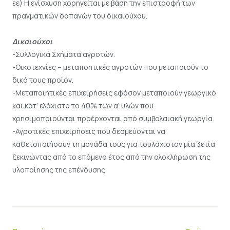
εε) Η ενίσχυση χορηγείται με βάση την επιστροφή των
πραγματικών δαπανών του δικαιούχου.
Δικαιούχοι
-Συλλογικά Σχήµατα αγροτών.
-Οικοτεχνίες – µεταποητικές αγροτών που µεταποιούν το
δικό τους προϊόν.
-Μεταποιητικές επιχειρήσεις εφόσον µεταποιούν γεωργικό
και κατ’ ελάχιστο το 40% των α’ υλών που
χρησιµοποιούνται προέρχονται από συµβολαιακή γεωργία.
-Αγροτικές επιχειρήσεις που δεσµεύονται να
καθετοποιήσουν τη µονάδα τους για τουλάχιστον µία 3ετία
ξεκινώντας από το επόµενο έτος από την ολοκλήρωση της
υλοποίησης της επένδυσης.