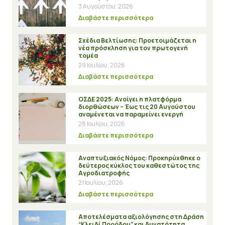
3 Αυγούστου, 2026
Διαβάστε περισσότερα
Σχέδια Βελτίωσης: Προετοιμάζεται η
νέα πρόσκληση για τον πρωτογενή
τομέα
29 Ιουλίου, 2026
Διαβάστε περισσότερα
ΟΣΔΕ 2025: Ανοίγει η πλατφόρμα
διορθώσεων – Έως τις 20 Αυγούστου
αναμένεται να παραμείνει ενεργή
28 Ιουλίου, 2026
Διαβάστε περισσότερα
Αναπτυξιακός Νόμος: Προκηρύχθηκε ο
δεύτερος κύκλος του καθεστώτος της
Αγροδιατροφής
21 Ιουλίου, 2026
Διαβάστε περισσότερα
Αποτελέσματα αξιολόγησης στη Δράση
“Κλειδί Προόδου” και δυνατότητα