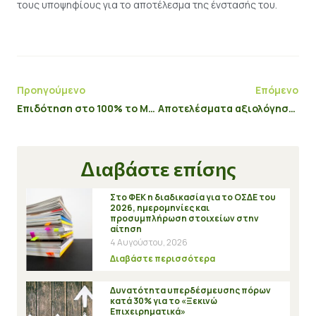
τους υποψηφίους για το αποτέλεσμα της ένστασής του.
Προηγούμενο
Επόμενο
Eπιδότηση στο 100% το Μέτρο 8.1. “Δάσωση Γεωργικών Γαιών”
Αποτελέσματα αξιολόγησης ενστάσεων στη δράση "Covid-19"
Διαβάστε επίσης
Στο ΦΕΚ η διαδικασία για το ΟΣΔΕ του
2026, ημερομηνίες και
προσυμπλήρωση στοιχείων στην
αίτηση
4 Αυγούστου, 2026
Διαβάστε περισσότερα
Δυνατότητα υπερδέσμευσης πόρων
κατά 30% για το «Ξεκινώ
Επιχειρηματικά»