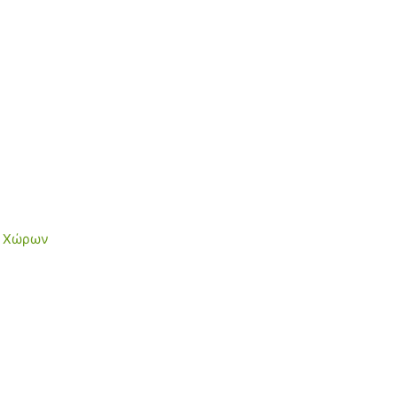
ν Χώρων