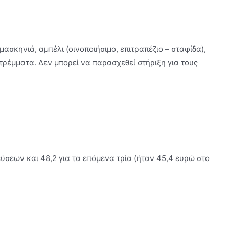
ασκηνιά, αµπέλι (οινοποιήσιµο, επιτραπέζιο – σταφίδα),
τρέµµατα. ∆εν µπορεί να παρασχεθεί στήριξη για τους
ύσεων και 48,2 για τα επόµενα τρία (ήταν 45,4 ευρώ στο