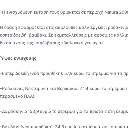
-Η ενισχυόµενη έκταση τους βρίσκεται σε περιοχή Natura 200
Η δράση εφαρµόζεται στις ακόλουθες καλλιέργειες: ροδακινιά, 
εσπεριδοειδή, βαµβάκι. Σε εκµεταλλεύσεις µε αρόσιµες καλλιέ
δικαιούχους της παρέµβασης «βιολογική γεωργία».
Ύψος ενίσχυσης
-Εσπεριδοειδή (νέα προσθήκη): 57,9 ευρώ το στρέµµα για τα π
-Ροδακινιά, Νεκταρινιά και Βερικοκιά: 41,4 ευρώ το στρέµµα 
περασµένο ΠΑΑ).
-∆αµασκηνιά: 53,9 ευρώ το στρέµµα για τα πρώτα 2 έτη δεσµε
-Βαµβάκι (νέα προσθήκη): 34,6 ευρώ το στρέµµα για τα πρώτα 