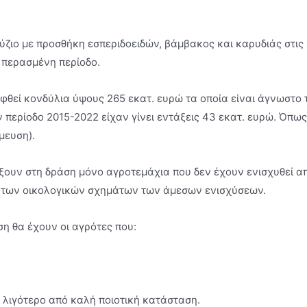
ζιο µε προσθήκη εσπεριδοειδών, βάµβακος και καρυδιάς στις 
 περασµένη περίοδο.
εφθεί κονδύλια ύψους 265 εκατ. ευρώ τα οποία είναι άγνωστο
 περίοδο 2015-2022 είχαν γίνει εντάξεις 43 εκατ. ευρώ. Όπως
µευση).
ξουν στη δράση µόνο αγροτεµάχια που δεν έχουν ενισχυθεί απ
ω των οικολογικών σχηµάτων των άµεσων ενισχύσεων.
η θα έχουν οι αγρότες που:
 λιγότερο από καλή ποιοτική κατάσταση.