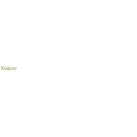
ν Χώρων