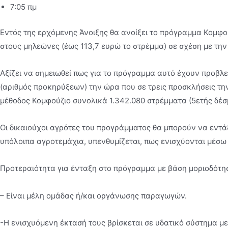
7:05 πμ
Εντός της ερχόµενης Άνοιξης θα ανοίξει το πρόγραµµα Κοµφού
στους µηλεώνες (έως 113,7 ευρώ το στρέµµα) σε σχέση µε την
Αξίζει να σηµειωθεί πως για το πρόγραµµα αυτό έχουν προβλ
(αριθµός προκηρύξεων) την ώρα που σε τρεις προσκλήσεις την
µέθοδος Κοµφούζιο συνολικά 1.342.080 στρέµµατα (5ετής δέσ
Οι δικαιούχοι αγρότες του προγράµµατος θα µπορούν να εντά
υπόλοιπα αγροτεµάχια, υπενθυµίζεται, πως ενισχύονται µέσ
Προτεραιότητα για ένταξη στο πρόγραµµα µε βάση µοριοδότησ
– Είναι µέλη οµάδας ή/και οργάνωσης παραγωγών.
-Η ενισχυόµενη έκτασή τους βρίσκεται σε υδατικό σύστηµα µε