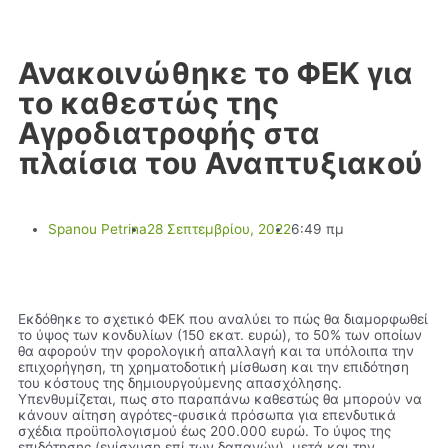
Ανακοινώθηκε το ΦΕΚ για
το καθεστώς της
Αγροδιατροφής στα
πλαίσια του Αναπτυξιακού
Spanou Petrina
28 Σεπτεμβρίου, 2022
6:49 πμ
Εκδόθηκε το σχετικό ΦΕΚ που αναλύει το πώς θα διαµορφωθεί
το ύψος των κονδυλίων (150 εκατ. ευρώ), το 50% των οποίων
θα αφορούν την φορολογική απαλλαγή και τα υπόλοιπα την
επιχορήγηση, τη χρηµατοδοτική µίσθωση και την επιδότηση
του κόστους της δηµιουργούµενης απασχόλησης.
Υπενθυµίζεται, πως στο παραπάνω καθεστώς θα µπορούν να
κάνουν αίτηση αγρότες-φυσικά πρόσωπα για επενδυτικά
σχέδια προϋπολογισµού έως 200.000 ευρώ. Το ύψος της
επιδότησης (ενίσχυση επί των δαπανών), µετά και την