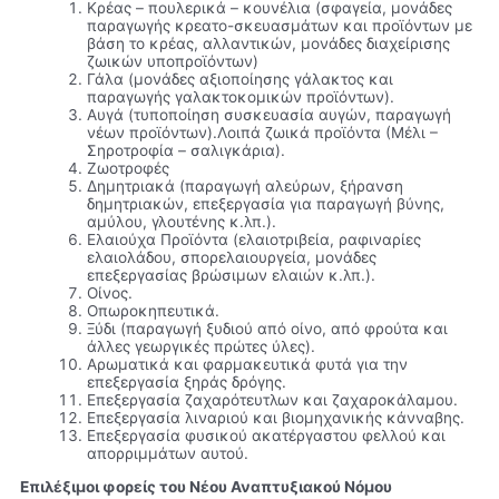
Κρέας – πουλερικά – κουνέλια (σφαγεία, μονάδες
παραγωγής κρεατο-σκευασμάτων και προϊόντων με
βάση το κρέας, αλλαντικών, μονάδες διαχείρισης
ζωικών υποπροϊόντων)
Γάλα (μονάδες αξιοποίησης γάλακτος και
παραγωγής γαλακτοκομικών προϊόντων).
Αυγά (τυποποίηση συσκευασία αυγών, παραγωγή
νέων προϊόντων).Λοιπά ζωικά προϊόντα (Μέλι –
Σηροτροφία – σαλιγκάρια).
Ζωοτροφές
Δημητριακά (παραγωγή αλεύρων, ξήρανση
δημητριακών, επεξεργασία για παραγωγή βύνης,
αμύλου, γλουτένης κ.λπ.).
Ελαιούχα Προϊόντα (ελαιοτριβεία, ραφιναρίες
ελαιολάδου, σπορελαιουργεία, μονάδες
επεξεργασίας βρώσιμων ελαιών κ.λπ.).
Οίνος.
Οπωροκηπευτικά.
Ξύδι (παραγωγή ξυδιού από οίνο, από φρούτα και
άλλες γεωργικές πρώτες ύλες).
Αρωματικά και φαρμακευτικά φυτά για την
επεξεργασία ξηράς δρόγης.
Επεξεργασία ζαχαρότευτλων και ζαχαροκάλαμου.
Επεξεργασία λιναριού και βιομηχανικής κάνναβης.
Επεξεργασία φυσικού ακατέργαστου φελλού και
απορριμμάτων αυτού.
Επιλέξιμοι φορείς του Νέου Αναπτυξιακού Νόμου