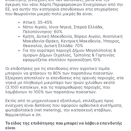
έγκριση του νέου Χάρτη Περιφερειακών Ενισχύσεων από την
ΕΕ, για αυτήν την κατηγορία επενδύσεων στις επιχειρήσεις
που θεωρούνται μικρές-πολύ μικρές θα είναι:
Αττική: 35-45%
Νότιο Αιγαίο, Ιόνια Νησιά, Στερεά Ελλάδα,
Πελοπόννησος: 60%
Κρήτη, ∆υτική Μακεδονία, Βόρειο Αιγαίο, Ανατολική
Μακεδονία-Θράκη, Κεντρική Μακεδονία, Ήπειρος,
Θεσσαλία, ∆υτική Ελλάδα: 70%
Για την ευρύτερη περιοχή ∆ήµου Μεγαλόπολης &
όµορων ∆ήµων Οιχαλίας, Τρίπολης & Γορτυνίας
εφαρµόζεται επιπλέον προσαύξηση 10%.
Οι επιδοτήσεις για τις επενδύσεις στον αγροτικό τοµέα
µπορούν να φτάσουν το 80% των παραπάνω ποσοστών.
Εξαίρεση αποτελούν οι επενδύσεις στις ορεινές περιοχές, στα
νησιά µε πληθυσµό µικρότερο των τριών χιλιάδων εκατό
(3.100) κατοίκων, και τις παραµεθώριες περιοχές, που
λαµβάνουν το 100% των παραπάνω ποσοστών.
Εκτός από το µηχανολογικό εξοπλισµό, επιλέξιµες προς
ενίσχυση είναι δαπάνες που αφορούν αρδευτικά συστήµατα,
φωτοβολταϊκά (net metering), την κατασκευή στάβλων,
θερµοκηπίων κ.λπ.
Το είδος της επιδότησης που μπορεί να λάβει ο επενδυτής
είναι