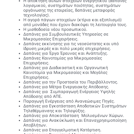
Η απόκτηση άυλων στοιχείων ενεργητικού (δαπάνες
λογισμικού, συστημάτων ποιότητας, συστημάτων
οργάνωσης της εταιρείας, δαπάνες μεταφοράς
τεχνολογίας).
Η αγορά πάγιων στοιχείων (κτίρια και εξοπλισμό)
από μονάδες που έχουν διακόψει τη λειτουργία τους.
Η μισθοδοσία νέου προσωπικού.
Δαπάνες για Συμβουλευτικές Υπηρεσίες σε
Μικρομεσαίες Επιχειρήσεις.
Δαπάνες εκκίνησης για τις νεοσύστατες και υπό
ίδρυση μικρές και πολύ μικρές επιχειρήσεις.
Δαπάνες για Έργα Έρευνας και Ανάπτυξης.
Δαπάνες Καινοτομίας για Μικρομεσαίες
Επιχειρήσεις.
Δαπάνες για Διαδικαστική και Οργανωτική
Καινοτομία για Μικρομεσαίες και Μεγάλες
Επιχειρήσεις.
Δαπάνες για την Προστασία του Περιβάλλοντος.
Δαπάνες για Μέτρα Ενεργειακής Απόδοσης.
Δαπάνες για Συμπαραγωγή Ενέργειας Υψηλής
Απόδοσης από ΑΠΕ.
Παραγωγή Ενέργειας από Ανανεώσιμες Πηγές.
Δαπάνες για Εγκατάσταση Αποδοτικών Συστημάτων
Τηλεθέρμανσης και Τηλεψύξης.
Δαπάνες για Αποκατάσταση Μολυσμένων Χώρων.
Δαπάνες για Ανακύκλωση και Επαναχρησιμοποίηση
Αποβλήτων.
Δαπάνες για Επαγγελματική Κατάρτιση.