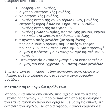
αφορούν ενδεικτικά σε:
Βοοτροφικές μονάδες,
αιγοπροβατοτροφικές μονάδες,
χοιροτροφικές μονάδες,
μονάδες εκτροφής γουνοφόρων ζώων, μονάδες
εκτροφής θηραμάτων και θηραματικών ειδών
μονάδες εκτροφής σαλιγκαριών,
μονάδες μελισσοκομίας, παραγωγής μελιού, κεριού
μελισσών και λοιπών προϊόντων κυψέλης,
πτηνοτροφικές μονάδες (με ορισμένους
περιορισμούς & όρους), συμβατικές εκτροφές
πουλερικών, πλην στρουθοκαμήλων, για παραγωγή
αυγών ή κρέατος, για εκσυγχρονισμό υφιστάμενων
μονάδων
Πτηνοτροφεία αναπαραγωγής ή και εκκολαπτήρια
αυγών, για εκσυγχρονισμό υφιστάμενων μονάδων.
Επίσης υπάγεται η ίδρυση νέων μονάδων, μόνο όμως στο
πλαίσιο καθετοποίησης υφιστάμενων πτηνοτροφικών
μονάδων.
Μεταποίηση Γεωργικών προϊόντων
Μπορούν να υπαχθούν επενδυτικά σχέδια του τομέα της
μεταποίησης γεωργικών προϊόντων στις οποίες η ενίσχυση
του επενδυτικού σχεδίου καθορίζεται με βάση τις επιλέξιμες
δαπάνες του σχεδίου, τα οποία αφορούν συγκεκριμένα σε: