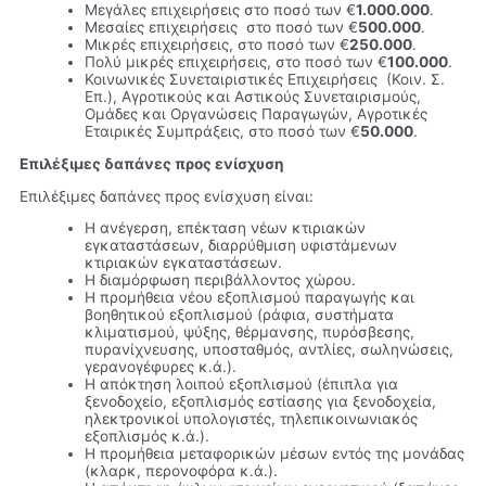
Μεγάλες επιχειρήσεις στο ποσό των €
1.000.000
.
Μεσαίες επιχειρήσεις στο ποσό των €
500.000
.
Μικρές επιχειρήσεις, στο ποσό των €
250.000
.
Πολύ μικρές επιχειρήσεις, στο ποσό των €
100.000
.
Κοινωνικές Συνεταιριστικές Επιχειρήσεις (Κοιν. Σ.
Επ.), Αγροτικούς και Αστικούς Συνεταιρισμούς,
Ομάδες και Οργανώσεις Παραγωγών, Αγροτικές
Εταιρικές Συμπράξεις, στο ποσό των €
50.000
.
Επιλέξιμες δαπάνες προς ενίσχυση
Επιλέξιμες δαπάνες προς ενίσχυση είναι:
Η ανέγερση, επέκταση νέων κτιριακών
εγκαταστάσεων, διαρρύθμιση υφιστάμενων
κτιριακών εγκαταστάσεων.
Η διαμόρφωση περιβάλλοντος χώρου.
Η προμήθεια νέου εξοπλισμού παραγωγής και
βοηθητικού εξοπλισμού (ράφια, συστήματα
κλιματισμού, ψύξης, θέρμανσης, πυρόσβεσης,
πυρανίχνευσης, υποσταθμός, αντλίες, σωληνώσεις,
γερανογέφυρες κ.ά.).
Η απόκτηση λοιπού εξοπλισμού (έπιπλα για
ξενοδοχείο, εξοπλισμός εστίασης για ξενοδοχεία,
ηλεκτρονικοί υπολογιστές, τηλεπικοινωνιακός
εξοπλισμός κ.ά.).
Η προμήθεια μεταφορικών μέσων εντός της μονάδας
(κλαρκ, περονοφόρα κ.ά.).