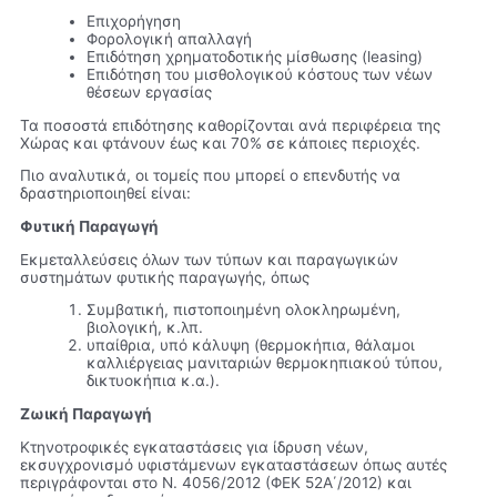
Επιχορήγηση
Φορολογική απαλλαγή
Επιδότηση χρηματοδοτικής μίσθωσης (leasing)
Επιδότηση του μισθολογικού κόστους των νέων
θέσεων εργασίας
Τα ποσοστά επιδότησης καθορίζονται ανά περιφέρεια της
Χώρας και φτάνουν έως και 70% σε κάποιες περιοχές.
Πιο αναλυτικά, οι τομείς που μπορεί ο επενδυτής να
δραστηριοποιηθεί είναι:
Φυτική Παραγωγή
Εκμεταλλεύσεις όλων των τύπων και παραγωγικών
συστημάτων φυτικής παραγωγής, όπως
Συμβατική, πιστοποιημένη ολοκληρωμένη,
βιολογική, κ.λπ.
υπαίθρια, υπό κάλυψη (θερμοκήπια, θάλαμοι
καλλιέργειας μανιταριών θερμοκηπιακού τύπου,
δικτυοκήπια κ.α.).
Ζωική Παραγωγή
Κτηνοτροφικές εγκαταστάσεις για ίδρυση νέων,
εκσυγχρονισμό υφιστάμενων εγκαταστάσεων όπως αυτές
περιγράφονται στο Ν. 4056/2012 (ΦΕΚ 52Α΄/2012) και