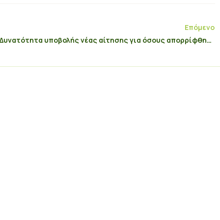
Επόμενο
Δυνατότητα υποβολής νέας αίτησης για όσους απορρίφθηκαν στην «Επιχορήγηση επιχειρήσεων παροχής λογιστικών και φοροτεχνικών υπηρεσιών»
Εγγραφή στο Newsletter
σή μου για την συλλογή των προσωπικών μου δεδομένων αποκλεισ