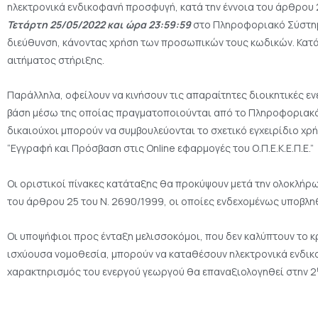
ηλεκτρονικά ενδικοφανή προσφυγή, κατά την έννοια του άρθρου 
Τετάρτη 25/05/2022 και ώρα 23:59:59
στο Πληροφοριακό Σύστημ
διεύθυνση, κάνοντας χρήση των προσωπικών τους κωδικών. Κατά 
αιτήματος στήριξης.
Παράλληλα, οφείλουν να κινήσουν τις απαραίτητες διοικητικές 
βάση μέσω της οποίας πραγματοποιούνται από το Πληροφοριακό Σ
δικαιούχοι μπορούν να συμβουλεύονται το σχετικό εγχειρίδιο χρή
“Εγγραφή και Πρόσβαση στις Online εφαρμογές του Ο.Π.Ε.Κ.Ε.Π.Ε.”
Οι οριστικοί πίνακες κατάταξης θα προκύψουν μετά την ολοκλήρ
του άρθρου 25 του Ν. 2690/1999, οι οποίες ενδεχομένως υποβλη
Οι υποψήφιοι προς ένταξη μελισσοκόμοι, που δεν καλύπτουν το 
ισχύουσα νομοθεσία, μπορούν να καταθέσουν ηλεκτρονικά ενδικ
χαρακτηρισμός του ενεργού γεωργού θα επαναξιολογηθεί στην 2