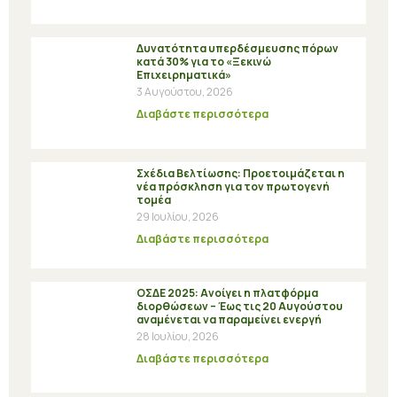
Δυνατότητα υπερδέσμευσης πόρων
κατά 30% για το «Ξεκινώ
Επιχειρηματικά»
3 Αυγούστου, 2026
Διαβάστε περισσότερα
Σχέδια Βελτίωσης: Προετοιμάζεται η
νέα πρόσκληση για τον πρωτογενή
τομέα
29 Ιουλίου, 2026
Διαβάστε περισσότερα
ΟΣΔΕ 2025: Ανοίγει η πλατφόρμα
διορθώσεων – Έως τις 20 Αυγούστου
αναμένεται να παραμείνει ενεργή
28 Ιουλίου, 2026
Διαβάστε περισσότερα