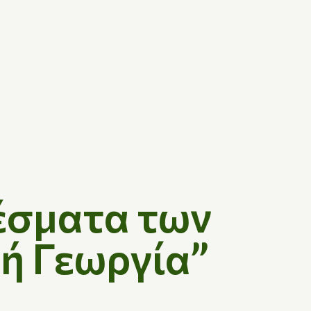
έσματα των
κή Γεωργία”