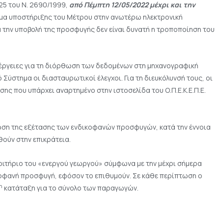
25 του Ν. 2690/1999,
από Πέμπτη 12/05/2022 μέχρι και την
α υποστήριξης του Μέτρου στην ανωτέρω ηλεκτρονική
την υποβολή της προσφυγής δεν είναι δυνατή η τροποποίηση του
ενέργειες για τη διόρθωση των δεδομένων στη μηχανογραφική
ύστημα οι διασταυρωτικοί έλεγχοι. Για τη διευκόλυνσή τους, οι
σης που υπάρχει αναρτημένο στην ιστοσελίδα του Ο.Π.Ε.Κ.Ε.Π.Ε.
ωση της εξέτασης των ενδικοφανών προσφυγών, κατά την έννοια
θούν στην επικράτεια.
κριτήριο του «ενεργού γεωργού» σύμφωνα με την μέχρι σήμερα
οφανή προσφυγή, εφόσον το επιθυμούν. Σε κάθε περίπτωση ο
η
κατάταξη για το σύνολο των παραγωγών.