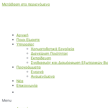
Μετάβαση στο περιεχόμενο
Αρχική
Ποιοι Είμαστε
Υπηρεσίες
Χρηματοδοτικά Εργαλεία
Διαχείριση Ποιότητας
Εκπαίδευση
Σχεδιασμός και Διαμόρφωση Εξωτερικών Β
Προγράμματα
Ενεργά
Αναμενόμενα
Νέα
Επικοινωνία
Menu