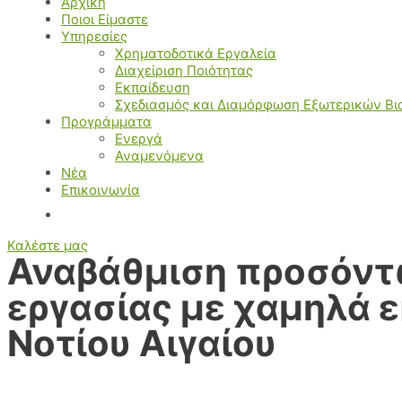
Αρχική
Ποιοι Είμαστε
Υπηρεσίες
Χρηματοδοτικά Εργαλεία
Διαχείριση Ποιότητας
Εκπαίδευση
Σχεδιασμός και Διαμόρφωση Εξωτερικών Β
Προγράμματα
Ενεργά
Αναμενόμενα
Νέα
Επικοινωνία
Καλέστε μας
Αναβάθμιση προσόντω
εργασίας με χαμηλά 
Νοτίου Αιγαίου