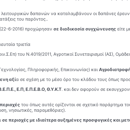
 λειτουργικών δαπανών να καταλαμβάνουν οι δαπάνες έρευνας
ιατάξεις του παρόντος..
 (22-6-2016) προχώρησαν
σε διαδικασία συγχώνευσης
είτε μ
ευταία τριετία
Κοιν.Σ.Επ) του Ν.4019/2011, Αγροτικοί Συνεταιρισμοί (ΑΣ), Ομά
Τεχνολογίας, Πληροφορικής, Επικοινωνίας) και
Αγροδιατροφ
ενη αξί
α σε σχέση με το μέσο όρο του κλάδου τους όπως προ
Β.Ε.Π.Ε., Ε.Π, Ε.Π.Ε.Β.Ο, Θ.Υ.Κ.Τ
. και δεν αφορούν σε εκσυγχρο
 περιοχές
του όπως αυτές ορίζονται σε σχετικό παράρτημα του 
ση, νησιωτικές, παραμεθόριες).
ι
σε περιοχές με ιδιαίτερα αυξημένες προσφυγικές και με