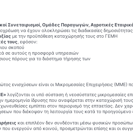
ικοί Συνεταιρισμοί, Ομάδες Παραγωγών, Αγροτικές Εταιρικ
υποχρέωση να έχουν ολοκληρώσει τις διαδικασίες δημοσιότητας
αξίας
με την προϋπόθεση καταχώρησής τους στο ΓΕΜΗ
κές τους
, εφόσον:
σιου σκοπού
ικά σε αυτούς η προσφορά υπηρεσιών
όσιους πόρους για το διάστημα τήρησης των
1
τώτος ενισχύσεων είναι οι Μικρομεσαίες Επιχειρήσεις (ΜΜΕ) 
ΜΕ»
λογίζονται οι υπό σύσταση ή νεοσύστατες μικρομεσαίες επ
ην ημερομηνία ίδρυσης που αναφέρεται στην καταχώρισή τους σ
γχωνευθείσες εμπίπτει στον περιορισμό της επταετίας. Δεν χ
ρήσεων που διέκοψαν τη λειτουργία τους κατά το προηγούμενο
ιρήσεις
και επιπλέον δεν συνδέονται μέσω φυσικών προσώπων
ου ενεργούν από κοινού, προσμετρώνται επίσης και οι συγγενε