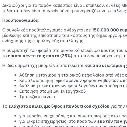
Δικαιούχοι για το παρόν καθεστώς είναι, επιπλέον, οι νέες
τελευταία δεν είναι συνδεδεμένη ή συνεργαζόμενη με άλλες 
Προϋπολογισμός:
Ο συνολικός προϋπολογισμός ανέρχεται σε
150.000.000 ευ
μίσθωσης και της επιδότησης του κόστους της δημιουργού
ενίσχυσης της φορολογικής απαλλαγής.
Η συμμετοχή του φορέα στο συνολικό επιλέξιμο κόστος του ε
το
είκοσι πέντε τοις εκατό (25%)
αυτού δεν περιέχει καμία 
Η ίδια συμμετοχή μπορεί να αποτελείται
και από εξωτερική
Αύξηση μετοχικού ή εταιρικού κεφαλαίου από νέες 
Κεφαλαιοποίηση υφιστάμενων φορολογηθέντων αποθ
Ανάλωση υφιστάμενων φορολογηθέντων αποθεματικ
Εκποίηση στοιχείων ενεργητικού
Τραπεζικό δάνειο
Το
ελάχιστο επιλέξιμο ύψος επενδυτικού σχεδίου
για την 
για μεσαίες επιχειρήσεις και συνεταιρισμούς στο πο
για μικρές επιχειρήσεις, στο ποσό των
εκατόν πενήν
για πολύ μικρές επιχειρήσεις, στο ποσό των
εκατό χ