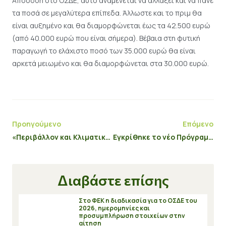
Απόδοση στο ΟΣ∆Ε, αυτό αναµένεται να αλλάξει και να πάνε
τα ποσά σε µεγαλύτερα επίπεδα. Άλλωστε και το πριµ θα
είναι αυξηµένο και θα διαµορφώνεται έως τα 42.500 ευρώ
(από 40.000 ευρώ που είναι σήµερα). Βέβαια στη φυτική
παραγωγή το ελάχιστο ποσό των 35.000 ευρώ θα είναι
αρκετά µειωµένο και θα διαµορφώνεται στα 30.000 ευρώ.
Προηγούμενο
Επόμενο
«Περιβάλλον και Κλιματική Αλλαγή 2021/27» του ΕΣΠΑ
Εγκρίθηκε το νέο Πρόγραμμα «Δυτική Μακεδονία» του ΕΣΠΑ 2021-2027
Διαβάστε επίσης
Στο ΦΕΚ η διαδικασία για το ΟΣΔΕ του
2026, ημερομηνίες και
προσυμπλήρωση στοιχείων στην
αίτηση