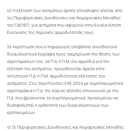
iv) Η εξέταση των αιτημάτων άρσης επικάλυψης γίνεται από
τις Περιφερειακές Διευθύνσεις και Νομαρχιακές Μονάδες
της ΓΔΕΛΕΠ, για αιτήματα που αφορούν στην Ενιαία Αίτηση
Ενίσχυσης της περιοχής αρμοδιότητάς τους.
Σε περίπτωση που ο παραγωγός υποβάλλει συνοδευτικά
δικαιολογητικά έγγραφα προς τεκμηρίωση της θέσης των
αγροτεμαχίων του, σε Π.Δ. ή Π.Μ. όχι αρμόδια για την
εξέταση του αιτήματος, προωθούνται άμεσα στην
αντίστοιχη Π.Δ. ή Π.Μ. αρμοδιότητας εξέτασης του
αιτήματος. Στις περιπτώσεις ΕΑΕ 2024 με συμπληρωματικά
αγροτεμάχια η Π.Δ. της κύριας αίτησης επικοινωνεί με την
Π.Δ. που βρίσκονται τα συμπληρωματικά, προκειμένου να
διασφαλιστεί η ορθότητα των δικαιολογητικών των
εμπλεκομένων.
v) Οι Περιφερειακές Διευθύνσεις και Νομαρχιακές Μονάδες