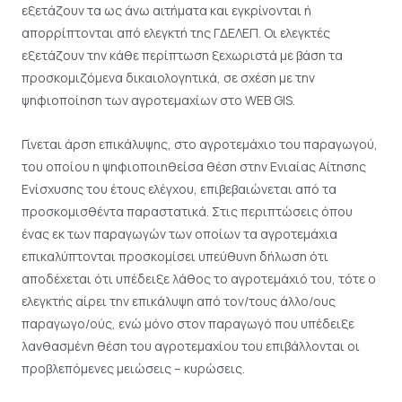
εξετάζουν τα ως άνω αιτήματα και εγκρίνονται ή
απορρίπτονται από ελεγκτή της ΓΔΕΛΕΠ. Οι ελεγκτές
εξετάζουν την κάθε περίπτωση ξεχωριστά με βάση τα
προσκομιζόμενα δικαιολογητικά, σε σχέση με την
ψηφιοποίηση των αγροτεμαχίων στο WEB GIS.
Γίνεται άρση επικάλυψης, στο αγροτεμάχιο του παραγωγού,
του οποίου η ψηφιοποιηθείσα θέση στην Ενιαίας Αίτησης
Ενίσχυσης του έτους ελέγχου, επιβεβαιώνεται από τα
προσκομισθέντα παραστατικά. Στις περιπτώσεις όπου
ένας εκ των παραγωγών των οποίων τα αγροτεμάχια
επικαλύπτονται προσκομίσει υπεύθυνη δήλωση ότι
αποδέχεται ότι υπέδειξε λάθος το αγροτεμάχιό του, τότε ο
ελεγκτής αίρει την επικάλυψη από τον/τους άλλο/ους
παραγωγo/ούς, ενώ μόνο στον παραγωγό που υπέδειξε
λανθασμένη θέση του αγροτεμαχίου του επιβάλλονται οι
προβλεπόμενες μειώσεις – κυρώσεις.