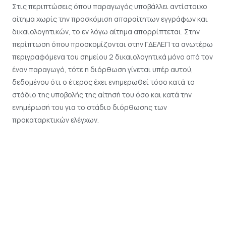
Στις περιπτώσεις όπου παραγωγός υποβάλλει αντίστοιχο
αίτημα χωρίς την προσκόμιση απαραίτητων εγγράφων και
δικαιολογητικών, το εν λόγω αίτημα απορρίπτεται. Στην
περίπτωση όπου προσκομίζονται στην ΓΔΕΛΕΠ τα ανωτέρω
περιγραφόμενα του σημείου 2 δικαιολογητικά μόνο από τον
έναν παραγωγό, τότε η διόρθωση γίνεται υπέρ αυτού,
δεδομένου ότι ο έτερος έχει ενημερωθεί τόσο κατά το
στάδιο της υποβολής της αίτησή του όσο και κατά την
ενημέρωσή του για το στάδιο διόρθωσης των
προκαταρκτικών ελέγχων.
vi) Ο Οργανισμός δεν προβαίνει σε άρση του
επικαλυπτόμενου τμήματος υπέρ κανενός εκ των
εμπλεκόμενων, με την επικάλυψη αγροτεμαχίων να
παραμένει σε όλους τους εμπλεκόμενους και την αντιδικία
κατοχής ή χρήσης να επιλύεται σε άλλα όργανα ή φορείς (πχ
στα αρμόδια δικαστήρια), όταν: