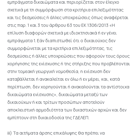
εμπράγματα δικαιώματα και περιορίζεται στον έλεγχο
σχετικά με τη συμμόρφωση στα κριτήρια επιλεξιμότητας
και τις δεσμεύσεις ή άλλες υποχρεώσεις όπως αναφέρεται
στις παρ. 1 και 3 του άρθρου 63 του ΕΚ 1306/2013 «Η
επίλυση διαφορών σχετικά με ιδιοκτησιακά ή εν γένει
εμπράγματα 1. Εάν διαπιστωθεί ότι ο δικαιούχος δεν
συμμορφώνεται με τα κριτήρια επιλεξιμότητας, τις
δεσμεύσεις ή άλλες υποχρεώσεις που αφορούν τους όρους
χορήγησης της ενίσχυσης ή της στήριξης που προβλέπονται
στην τομεακή γεωργική νομοθεσία, η ενίσχυση δεν
καταβάλλεται ή ανακαλείται εν όλω ή εν μέρει, και, κατά
περίπτωση, δεν χορηγούνται ή ανακαλούνται τα αντίστοιχα
δικαιώματα ενίσχυσης», δικαιώματα μεταξύ των
δικαιούχων ή και τρίτων προσώπων αποτελούν
αποκλειστική αρμοδιότητα των δικαστικών αρχών και δεν
εμπίπτουν στη δικαιοδοσία της ΓΔΕΛΕΠ.
iii) Τα αιτήματα άρσης επικάλυψης θα πρέπει να