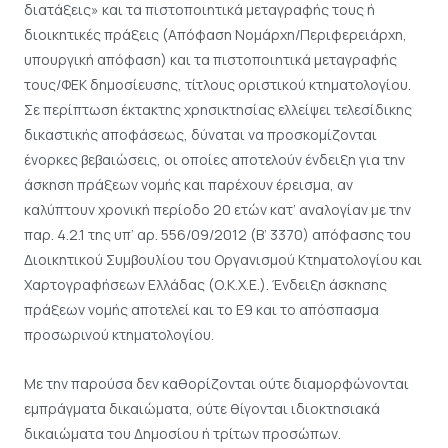
διατάξεις» και τα πιστοποιητικά μεταγραφής τους ή
διοικητικές πράξεις (Απόφαση Νομάρχη/Περιφερειάρχη,
υπουργική απόφαση) και τα πιστοποιητικά μεταγραφής
τους/ΦΕΚ δημοσίευσης, τίτλους οριστικού κτηματολογίου.
Σε περίπτωση έκτακτης χρησικτησίας ελλείψει τελεσίδικης
δικαστικής αποφάσεως, δύναται να προσκομίζονται
ένορκες βεβαιώσεις, οι οποίες αποτελούν ένδειξη για την
άσκηση πράξεων νομής και παρέχουν έρεισμα, αν
καλύπτουν χρονική περίοδο 20 ετών κατ’ αναλογίαν με την
παρ. 4.2.1 της υπ’ αρ. 556/09/2012 (Β’ 3370) απόφασης του
Διοικητικού Συμβουλίου του Οργανισμού Κτηματολογίου και
Χαρτογραφήσεων Ελλάδας (Ο.Κ.Χ.Ε.). Ένδειξη άσκησης
πράξεων νομής αποτελεί και το Ε9 και το απόσπασμα
προσωρινού κτηματολογίου.
Με την παρούσα δεν καθορίζονται ούτε διαμορφώνονται
εμπράγματα δικαιώματα, ούτε θίγονται ιδιοκτησιακά
δικαιώματα του Δημοσίου ή τρίτων προσώπων.