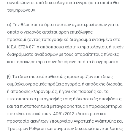
συνοδεύονται από δικαιολογητικά έγγραφα τα οποία θα
τεκμηριώνουν:
α) Την θέση και τα όρια του/των αγροτεμαχίου/ων για τα
οποία ο γεωργός αιτείται άρση επικάλυψης,
προσκομίζοντας τοπογραφικό διάγραμμα ενταγμένο στο
Κ.Σ.Α. ΕΓΣΑ 87’, ή απόσπασμα χάρτη κτηματολογίου, ή τυχόν
διαγράμματα αναδασμών με τους απαραίτητους πίνακες
και παραχωρητήρια συνοδευόμενα από τα διαγράμματα.
β) Το ιδιοκτησιακό καθεστώς προσκομίζοντας ιδίως
συμβολαιογραφικές πράξεις αγοράς, ή αποδοχής δωρεάς,
ή αποδοχής κληρονομιάς, ή γονικής παροχής και τα
πιστοποιητικά μεταγραφής τους ή δικαστικές αποφάσεις
και τα πιστοποιητικά μεταγραφής τους ή παραχωρητήρια
που είναι σε ισχύ του ν. 4061/2012 «Διαχείριση και
προστασία ακινήτων Υπουργείου Αγροτικής Ανάπτυξης και
Τροφίμων Ρύθμιση εμπραγμάτων δικαιωμάτων και λοιπές