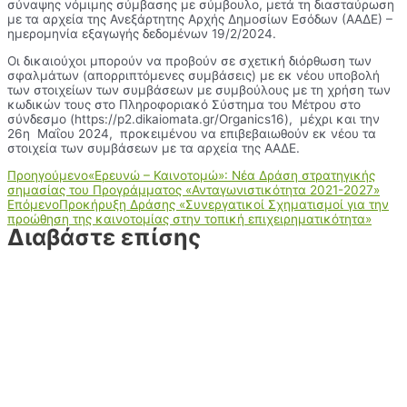
σύναψης νόμιμης σύμβασης με σύμβουλο, μετά τη διασταύρωση
με τα αρχεία της Ανεξάρτητης Αρχής Δημοσίων Εσόδων (ΑΑΔΕ) –
ημερομηνία εξαγωγής δεδομένων 19/2/2024.
Οι δικαιούχοι μπορούν να προβούν σε σχετική διόρθωση των
σφαλμάτων (απορριπτόμενες συμβάσεις) με εκ νέου υποβολή
των στοιχείων των συμβάσεων με συμβούλους με τη χρήση των
κωδικών τους στο Πληροφοριακό Σύστημα του Μέτρου στο
σύνδεσμο (https://p2.dikaiomata.gr/Organics16), μέχρι και την
26η Μαΐου 2024, προκειμένου να επιβεβαιωθούν εκ νέου τα
στοιχεία των συμβάσεων με τα αρχεία της ΑΑΔΕ.
Προηγούμενο
«Ερευνώ – Καινοτομώ»: Νέα Δράση στρατηγικής
σημασίας του Προγράμματος «Ανταγωνιστικότητα 2021-2027»
Επόμενο
Προκήρυξη Δράσης «Συνεργατικοί Σχηματισμοί για την
προώθηση της καινοτομίας στην τοπική επιχειρηματικότητα»
Διαβάστε επίσης