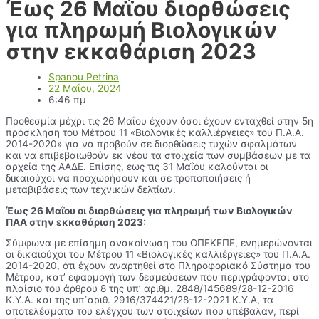
Έως 26 Μαΐου διορθώσεις
για πληρωμή Βιολογικών
στην εκκαθάριση 2023
Spanou Petrina
22 Μαΐου, 2024
6:46 πμ
Προθεσμία μέχρι τις 26 Μαΐου έχουν όσοι έχουν ενταχθεί στην 5η
πρόσκληση του Μέτρου 11 «Βιολογικές καλλιέργειες» του Π.Α.Α.
2014-2020» για να προβούν σε διορθώσεις τυχών σφαλμάτων
και να επιβεβαιωθούν εκ νέου τα στοιχεία των συμβάσεων με τα
αρχεία της ΑΑΔΕ. Επίσης, εως τις 31 Μαΐου καλούνται οι
δικαιούχοι να προχωρήσουν και σε τροποποιήσεις ή
μεταβιβάσεις των τεχνικών δελτίων.
Έως 26 Μαΐου οι διορθώσεις για πληρωμή των Βιολογικών
ΠΑΑ στην εκκαθάριση 2023:
Σύμφωνα με επίσημη ανακοίνωση του ΟΠΕΚΕΠΕ, ενημερώνονται
οι δικαιούχοι του Μέτρου 11 «Βιολογικές καλλιέργειες» του Π.Α.Α.
2014-2020, ότι έχουν αναρτηθεί στο Πληροφοριακό Σύστημα του
Μέτρου, κατ’ εφαρμογή των δεσμεύσεων που περιγράφονται στο
πλαίσιο του άρθρου 8 της υπ’ αριθμ. 2848/145689/28-12-2016
Κ.Υ.Α. και της υπ΄αριθ. 2916/374421/28-12-2021 Κ.Υ.Α, τα
αποτελέσματα του ελέγχου των στοιχείων που υπέβαλαν, περί