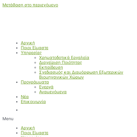
Μετάβαση στο περιεχόμενο
Αρχική
Ποιοι Είμαστε
Υπηρεσίες
Χρηματοδοτικά Εργαλεία
Διαχείριση Ποιότητας
Εκπαίδευση
Σχεδιασμός και Διαμόρφωση Εξωτερικών
Βιομηχανικών Χώρων
Προγράμματα
Ενεργά
Αναμενόμενα
Νέα
Επικοινωνία
Menu
Αρχική
Ποιοι Είμαστε