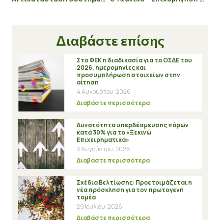
Διαβάστε επίσης
Στο ΦΕΚ η διαδικασία για το ΟΣΔΕ του
2026, ημερομηνίες και
προσυμπλήρωση στοιχείων στην
αίτηση
4 Αυγούστου, 2026
Διαβάστε περισσότερα
Δυνατότητα υπερδέσμευσης πόρων
κατά 30% για το «Ξεκινώ
Επιχειρηματικά»
3 Αυγούστου, 2026
Διαβάστε περισσότερα
Σχέδια Βελτίωσης: Προετοιμάζεται η
νέα πρόσκληση για τον πρωτογενή
τομέα
29 Ιουλίου, 2026
Διαβάστε περισσότερα