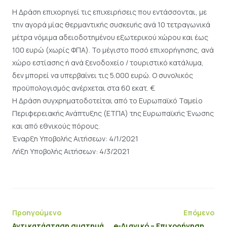
Η Δράση επιχορηγεί τις επιχειρήσεις που εντάσσονται, με
την αγορά μίας θερμαντικής συσκευής ανά 10 τετραγωνικά
μέτρα νόμιμα αδειοδοτημένου εξωτερικού χώρου και έως
100 ευρώ (χωρίς ΦΠΑ). Το μέγιστο ποσό επιχορήγησης, ανά
χώρο εστίασης ή ανά ξενοδοχείο / τουριστικό κατάλυμα,
δεν μπορεί να υπερβαίνει τις 5.000 ευρώ. Ο συνολικός
προϋπολογισμός ανέρχεται στα 60 εκατ. €.
Η Δράση συγχρηματοδοτείται από το Ευρωπαϊκό Ταμείο
Περιφερειακής Ανάπτυξης (ΕΤΠΑ) της Ευρωπαϊκής Ένωσης
και από εθνικούς πόρους.
Έναρξη Υποβολής Αιτήσεων: 4/1/2021
Λήξη Υποβολής Αιτήσεων: 4/3/2021
Προηγούμενο
Επόμενο
Αντικατάσταση συστημάτων θέρμανσης πετρελαίου με συστήματα φυσικού αερίου σε κατοικίες στην Περιφέρεια Θεσσαλίας
e-Λιανικό – Επιχορήγηση υφιστάμενων ΜμΕ επιχειρήσεων του κλάδου του λιανεμπορίου, για την ανάπτυξη/αναβάθμιση και διαχείριση ηλεκτρονικού καταστήματος